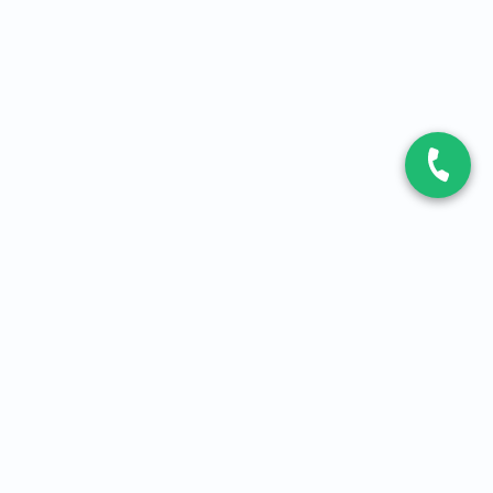
CONTACT
Contactez-nous
Expert fibre et 5G
01 86 76 06 08
4,2
sur
3093
avis, par Avis Vérifiés