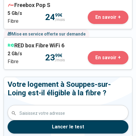
Freebox Pop S
5
Gb/s
24
99€
En savoir +
/mois
Fibre
🎁Mise en service offerte sur demande
RED box Fibre WiFi 6
2
Gb/s
23
99€
En savoir +
/mois
Fibre
Votre logement à Souppes-sur-
Loing est-il éligible à la fibre ?
Saisissez votre adresse
Lancer le test