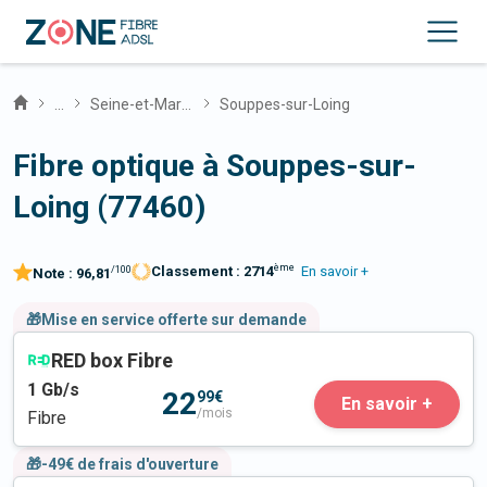
...
Seine-et-Marne
Souppes-sur-Loing
Fibre optique à Souppes-sur-
Loing (77460)
ème
Classement :
2714
En savoir +
/100
Note :
96,81
🎁Mise en service offerte sur demande
RED box Fibre
1
Gb/s
22
99€
En savoir +
/mois
Fibre
🎁-49€ de frais d'ouverture