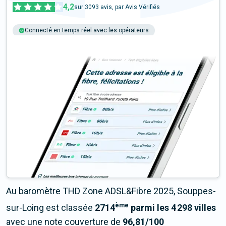
4,2
sur
3093
avis, par Avis Vérifiés
Connecté en temps réel avec les opérateurs
+6M tests chaque année
Multi-opérateurs
Au baromètre THD Zone ADSL&Fibre 2025, Souppes-
ème
sur-Loing est classée
2714
parmi les 4 298 villes
avec une note couverture de
96,81/100