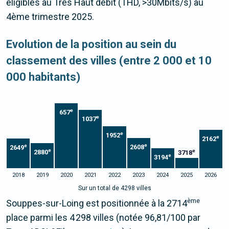
éligibles au Très Haut débit (THD, >30Mbits/s) au
4ème trimestre 2025.
Evolution de la position au sein du
classement des villes (entre 2 000 et 10
000 habitants)
e
657
e
1037
e
1952
e
2162
e
e
2608
2649
e
e
2880
3718
e
3194
2018
2019
2020
2021
2022
2023
2024
2025
2026
Sur un total de 4298 villes
ème
Souppes-sur-Loing est positionnée à la 2714
place parmi les 4 298 villes (notée 96,81/100 par