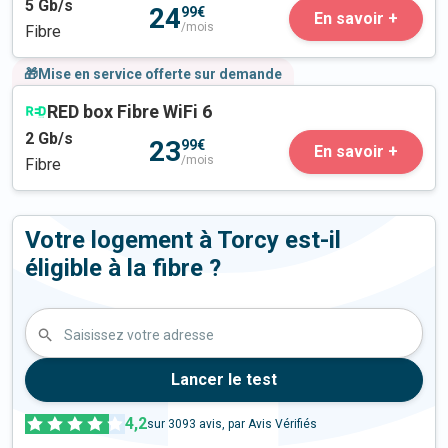
5
Gb/s
24
99€
En savoir +
/mois
Fibre
🎁Mise en service offerte sur demande
RED box Fibre WiFi 6
2
Gb/s
23
99€
En savoir +
/mois
Fibre
Votre logement à Torcy est-il
éligible à la fibre ?
Saisissez votre adresse
Lancer le test
4,2
sur
3093
avis, par Avis Vérifiés