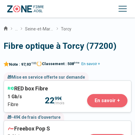
...
Seine-et-Marne
Torcy
Fibre optique à Torcy (77200)
ème
Classement :
508
En savoir +
/100
Note :
97,93
🎁Mise en service offerte sur demande
RED box Fibre
1
Gb/s
22
99€
En savoir +
/mois
Fibre
🎁-49€ de frais d'ouverture
Freebox Pop S