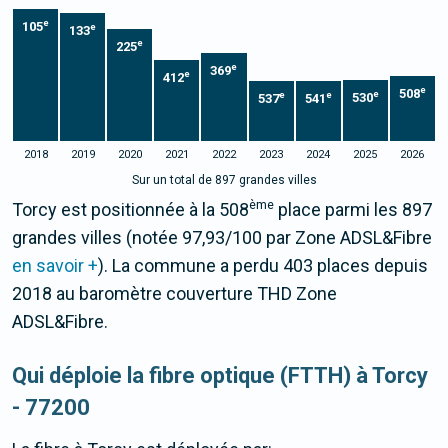
e
105
e
133
e
225
e
369
e
412
e
508
e
e
e
530
537
541
2018
2019
2020
2021
2022
2023
2024
2025
2026
Sur un total de 897 grandes villes
ème
Torcy est positionnée à la 508
place parmi les 897
grandes villes (notée 97,93/100 par Zone ADSL&Fibre
en savoir +
). La commune a perdu 403 places depuis
2018 au baromètre couverture THD Zone
ADSL&Fibre.
Qui déploie la fibre optique (FTTH) à Torcy
- 77200