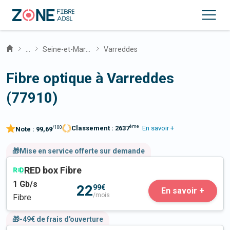
...
Seine-et-Marne
Varreddes
Fibre optique à Varreddes
(77910)
ème
Classement :
2637
En savoir +
/100
Note :
99,69
🎁Mise en service offerte sur demande
RED box Fibre
1
Gb/s
22
99€
En savoir +
/mois
Fibre
🎁-49€ de frais d'ouverture