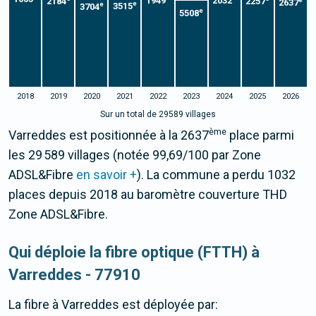
1949
2032
2184
2257
e
2637
e
e
3515
3704
e
5508
2018
2019
2020
2021
2022
2023
2024
2025
2026
Sur un total de 29589 villages
ème
Varreddes est positionnée à la 2637
place parmi
les 29 589 villages (notée 99,69/100 par Zone
ADSL&Fibre
en savoir +
). La commune a perdu 1032
places depuis 2018 au baromètre couverture THD
Zone ADSL&Fibre.
Qui déploie la fibre optique (FTTH) à
Varreddes - 77910
La fibre
à Varreddes
est déployée par: