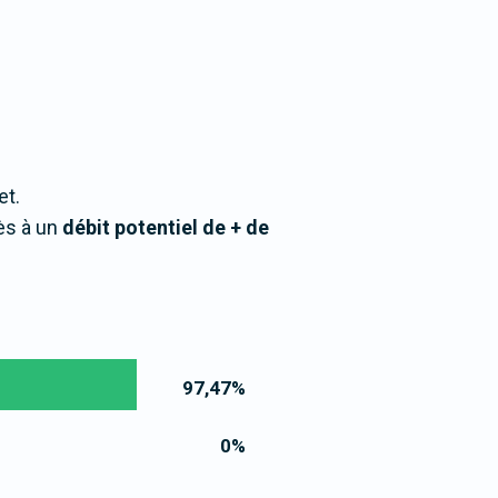
et.
ès à un
débit potentiel de + de
97,47
%
0
%