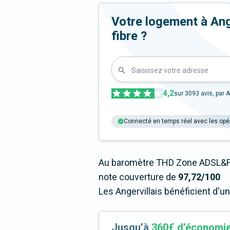
Votre logement à Anger
fibre ?
Saisissez votre adresse
4,2
sur
3093
avis, par A
Connecté en temps réel avec les opé
Au baromètre THD Zone ADSL&Fib
note couverture de
97,72/100
Les Angervillais bénéficient d'u
Jusqu’à
360€ d’économi