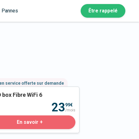
Pannes
Être rappelé
en service offerte sur demande
 box Fibre WiFi 6
23
99€
/mois
En savoir +