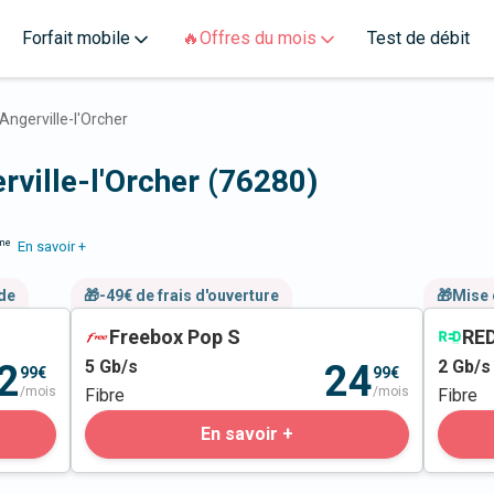
Forfait mobile
🔥Offres du mois
Test de débit
Angerville-l'Orcher
rville-l'Orcher (76280)
me
En savoir +
nde
🎁-49€ de frais d'ouverture
🎁Mise 
Freebox Pop S
RED
5
Gb/s
2
Gb/s
2
24
99€
99€
/mois
/mois
Fibre
Fibre
En savoir +