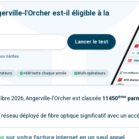
ville-l'Orcher est-il éligible à la
Lancer le test
vis Vérifiés
rateurs
+6M tests chaque année
Multi-opérateurs
ème
re 2026, Angerville-l'Orcher est classée
11450
parmi
n réseau déployé de fibre optique significatif avec un a
es
sur votre facture internet en un seul appel