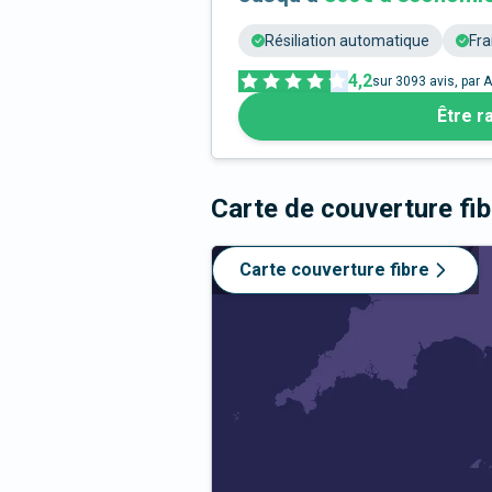
Résiliation automatique
Fra
4,2
sur
3093
avis, par A
Être r
Carte de couverture fi
Carte couverture fibre