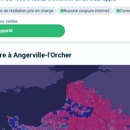
is de résiliation pris en charge
Aucune coupure internet
Conse
vis Vérifiés
appelé
bre
à Angerville-l'Orcher