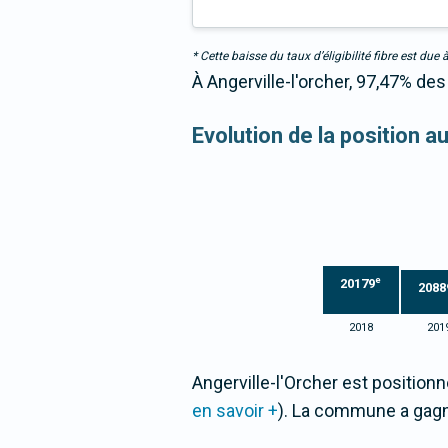
* Cette baisse du taux d’éligibilité fibre est 
À Angerville-l'orcher, 97,47% des
Evolution de la position 
e
20179
2088
2018
201
Angerville-l'Orcher est position
en savoir +
). La commune a gag