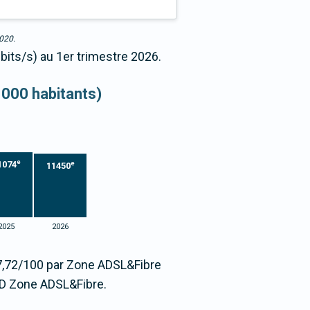
2020.
Mbits/s) au 1er trimestre 2026.
 000 habitants)
e
1074
e
11450
2025
2026
97,72/100 par Zone ADSL&Fibre
D Zone ADSL&Fibre.