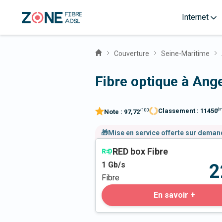
Internet
Couverture
Seine-Maritime
Fibre optique à Ange
è
Classement :
11450
/100
Note :
97,72
🎁Mise en service offerte sur dema
RED box Fibre
1
Gb/s
2
Fibre
En savoir +