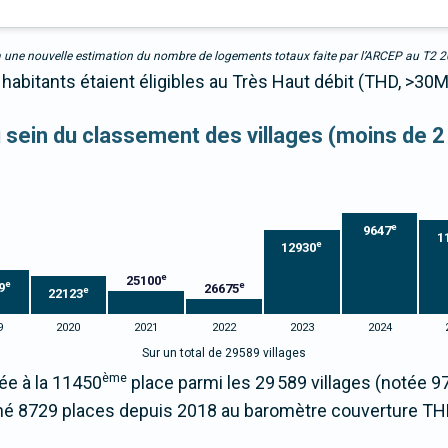
due à une nouvelle estimation du nombre de logements totaux faite par l’ARCEP au T2 
 habitants étaient éligibles au Très Haut débit (THD, >30
au sein du classement des villages (moins de 2
e
9647
1
e
12930
e
25100
e
e
9
26675
e
22123
9
2020
2021
2022
2023
2024
Sur un total de 29589 villages
ème
née à la 11450
place parmi les 29 589 villages (notée 
né 8729 places depuis 2018 au baromètre couverture TH