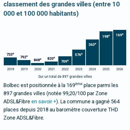
classement des grandes villes (entre 10
000 et 100 000 habitants)
e
169
e
198
e
363
e
e
733
576
e
792
e
820
e
848
e
709
2018
2019
2020
2021
2022
2023
2024
2025
2026
Sur un total de 897 grandes villes
ème
Bolbec est positionnée à la 169
place parmi les
897 grandes villes (notée 99,20/100 par Zone
ADSL&Fibre
en savoir +
). La commune a gagné 564
places depuis 2018 au baromètre couverture THD
Zone ADSL&Fibre.