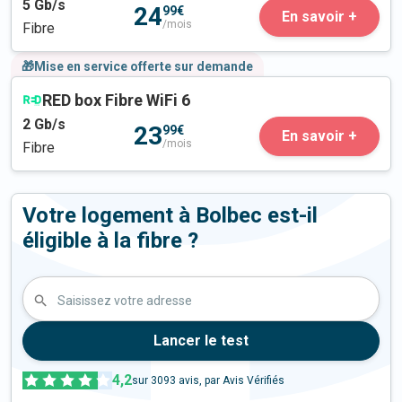
5
Gb/s
24
99€
En savoir +
/mois
Fibre
🎁Mise en service offerte sur demande
RED box Fibre WiFi 6
2
Gb/s
23
99€
En savoir +
/mois
Fibre
Votre logement à Bolbec est-il
éligible à la fibre ?
Saisissez votre adresse
Lancer le test
4,2
sur
3093
avis, par Avis Vérifiés