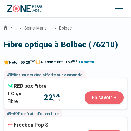
...
Seine-Maritime
Bolbec
Fibre optique à Bolbec (76210)
ème
Classement :
169
En savoir +
/100
Note :
99,20
🎁Mise en service offerte sur demande
RED box Fibre
1
Gb/s
22
99€
En savoir +
/mois
Fibre
🎁-49€ de frais d'ouverture
Freebox Pop S