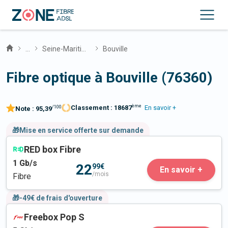
...
Seine-Maritime
Bouville
Fibre optique à Bouville (76360)
ème
Classement :
18687
En savoir +
/100
Note :
95,39
🎁Mise en service offerte sur demande
RED box Fibre
1
Gb/s
22
99€
En savoir +
/mois
Fibre
🎁-49€ de frais d'ouverture
Freebox Pop S