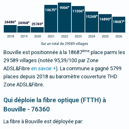
e
9004
e
10675
e
11506
e
15248
e
16890
e
e
18687
24486
e
24968
e
25749
2018
2019
2020
2021
2022
2023
2024
2025
2026
Sur un total de 29589 villages
ème
Bouville est positionnée à la 18687
place parmi les
29 589 villages (notée 95,39/100 par Zone
ADSL&Fibre
en savoir +
). La commune a gagné 5799
places depuis 2018 au baromètre couverture THD
Zone ADSL&Fibre.
Qui déploie la fibre optique (FTTH) à
Bouville - 76360
La fibre
à Bouville
est déployée par: