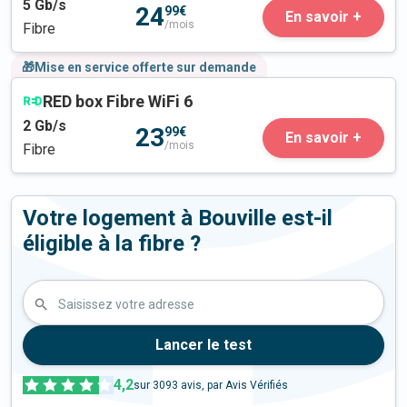
5
Gb/s
24
99€
En savoir +
/mois
Fibre
🎁Mise en service offerte sur demande
RED box Fibre WiFi 6
2
Gb/s
23
99€
En savoir +
/mois
Fibre
Votre logement à Bouville est-il
éligible à la fibre ?
Saisissez votre adresse
Lancer le test
4,2
sur
3093
avis, par Avis Vérifiés