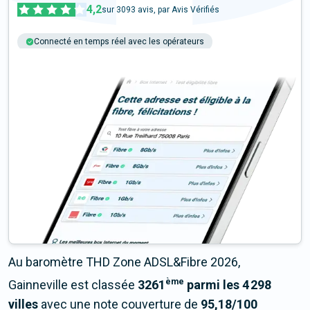
4,2
sur
3093
avis, par Avis Vérifiés
Connecté en temps réel avec les opérateurs
+6M tests chaque année
Multi-opérateurs
Au baromètre THD Zone ADSL&Fibre 2026,
ème
Gainneville est classée
3261
parmi les 4 298
villes
avec une note couverture de
95,18/100