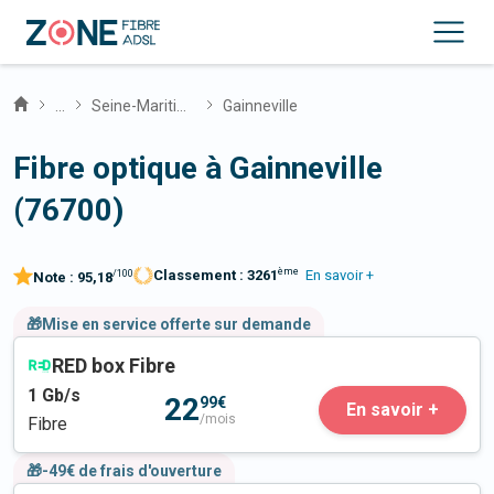
...
Seine-Maritime
Gainneville
Fibre optique à Gainneville
(76700)
ème
Classement :
3261
En savoir +
/100
Note :
95,18
🎁Mise en service offerte sur demande
RED box Fibre
1
Gb/s
22
99€
En savoir +
/mois
Fibre
🎁-49€ de frais d'ouverture