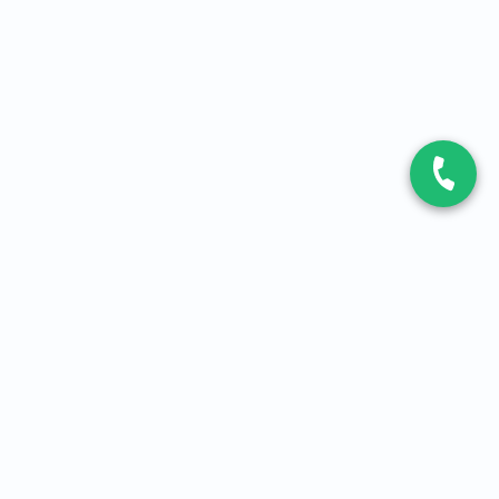
CONTACT
Contactez-nous
Expert fibre et 5G
01 86 76 06 08
4,2
sur
3093
avis, par Avis Vérifiés