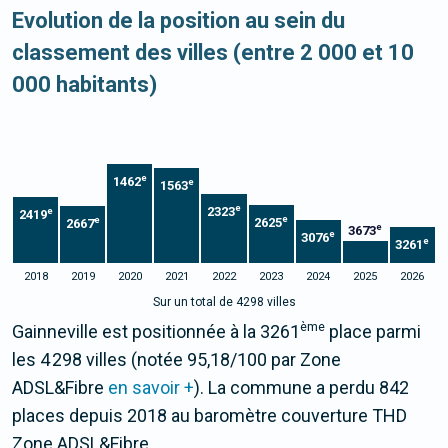
Evolution de la position au sein du
classement des villes (entre 2 000 et 10
000 habitants)
e
1462
e
1563
e
2323
e
2419
e
e
2625
2667
e
3673
e
3076
e
3261
2018
2019
2020
2021
2022
2023
2024
2025
2026
Sur un total de 4298 villes
ème
Gainneville est positionnée à la 3261
place parmi
les 4 298 villes (notée 95,18/100 par Zone
ADSL&Fibre
en savoir +
). La commune a perdu 842
places depuis 2018 au baromètre couverture THD
Zone ADSL&Fibre.