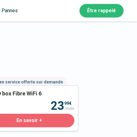
Pannes
Être rappelé
en service offerte sur demande
 box Fibre WiFi 6
23
99€
/mois
En savoir +