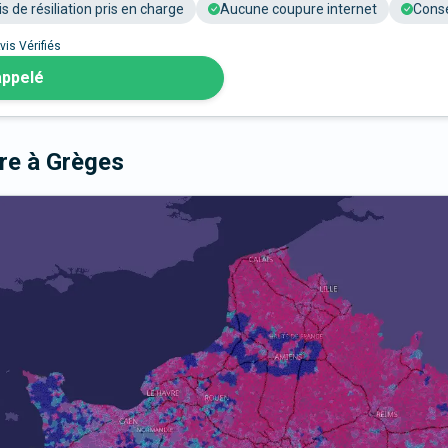
is de résiliation pris en charge
Aucune coupure internet
Conse
vis Vérifiés
appelé
bre
à Grèges