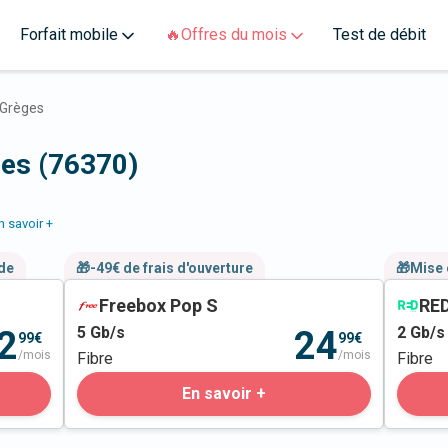
Forfait mobile
🔥Offres du mois
Test de débit
Grèges
ges (76370)
n savoir +
nde
🎁-49€ de frais d'ouverture
🎁Mise 
Freebox Pop S
RED
5
Gb/s
2
Gb/s
2
24
99€
99€
/mois
/mois
Fibre
Fibre
En savoir +