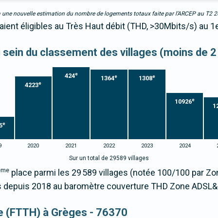
due à une nouvelle estimation du nombre de logements totaux faite par l’ARCEP au T2 
ient éligibles au Très Haut débit (THD, >30Mbits/s) au 1
au sein du classement des villages (moins de 2
e
424
e
e
1364
1308
e
4223
e
10926
1
e
5
9
2020
2021
2022
2023
2024
Sur un total de 29589 villages
ème
place parmi les 29 589 villages (notée 100/100 par 
depuis 2018 au baromètre couverture THD Zone ADSL&F
que (FTTH) à Grèges - 76370