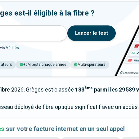
s est-il éligible à la fibre ?
Lancer le test
vis Vérifiés
rateurs
+6M tests chaque année
Multi-opérateurs
ème
bre 2026, Grèges est classée
133
parmi les 29 589 v
réseau déployé de fibre optique significatif avec un acc
es
sur votre facture internet en un seul appel