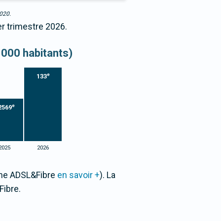
2020.
er trimestre 2026.
 000 habitants)
e
133
e
2569
2025
2026
Zone ADSL&Fibre
en savoir +
). La
ibre.