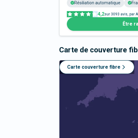
Résiliation automatique
Fra
4,2
sur
3093
avis, par A
Être r
Carte de couverture fi
Carte couverture fibre