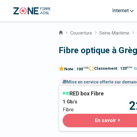
Internet
Couverture
Seine-Maritime
Fibre optique à Grè
ème
Classement :
133
E
/100
Note :
100
🎁Mise en service offerte sur dema
RED box Fibre
1
Gb/s
2
Fibre
En savoir +