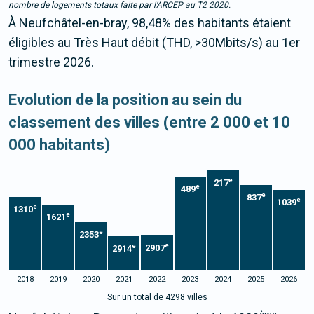
nombre de logements totaux faite par l’ARCEP au T2 2020.
À Neufchâtel-en-bray, 98,48% des habitants étaient
éligibles au Très Haut débit (THD, >30Mbits/s) au 1er
trimestre 2026.
Evolution de la position au sein du
classement des villes (entre 2 000 et 10
000 habitants)
e
217
e
489
e
837
e
1039
e
1310
e
1621
e
2353
e
e
2907
2914
2018
2019
2020
2021
2022
2023
2024
2025
2026
Sur un total de 4298 villes