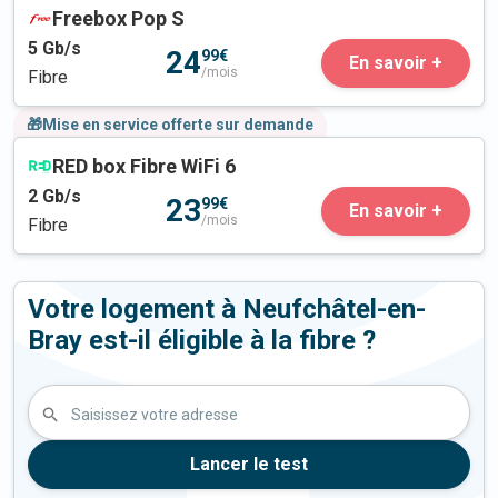
Freebox Pop S
5
Gb/s
24
99€
En savoir +
/mois
Fibre
🎁Mise en service offerte sur demande
RED box Fibre WiFi 6
2
Gb/s
23
99€
En savoir +
/mois
Fibre
Votre logement à Neufchâtel-en-
Bray est-il éligible à la fibre ?
Saisissez votre adresse
Lancer le test