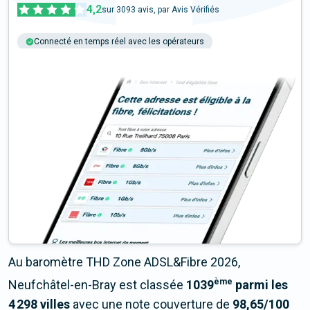
4,2
sur
3093
avis, par Avis Vérifiés
Connecté en temps réel avec les opérateurs
+6M tests chaque année
Multi-opérateurs
Au baromètre THD Zone ADSL&Fibre 2026,
ème
Neufchâtel-en-Bray est classée
1039
parmi les
4 298 villes
avec une note couverture de
98,65/100