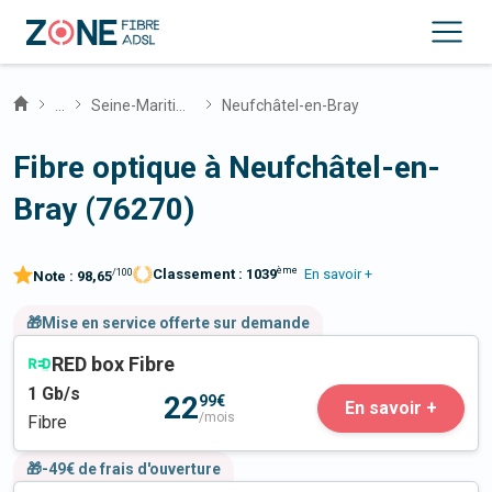
...
Seine-Maritime
Neufchâtel-en-Bray
Fibre optique à Neufchâtel-en-
Bray (76270)
ème
Classement :
1039
En savoir +
/100
Note :
98,65
🎁Mise en service offerte sur demande
RED box Fibre
1
Gb/s
22
99€
En savoir +
/mois
Fibre
🎁-49€ de frais d'ouverture