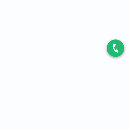
CONTACT
Contactez-nous
Expert fibre et 5G
01 86 76 06 08
4,2
sur
3093
avis, par Avis Vérifiés