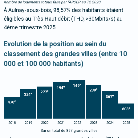
nombre de logements totaux faite par l’ARCEP au T2 2020.
À Aulnay-sous-bois, 98,57% des habitants étaient
éligibles au Très Haut débit (THD, >30Mbits/s) au
4ème trimestre 2025.
Evolution de la position au sein du
classement des grandes villes (entre 10
000 et 100 000 habitants)
e
149
e
194
e
239
e
277
e
324
e
367
e
470
e
603
2018
2019
2020
2021
2022
2023
2024
2025
Sur un total de 897 grandes villes