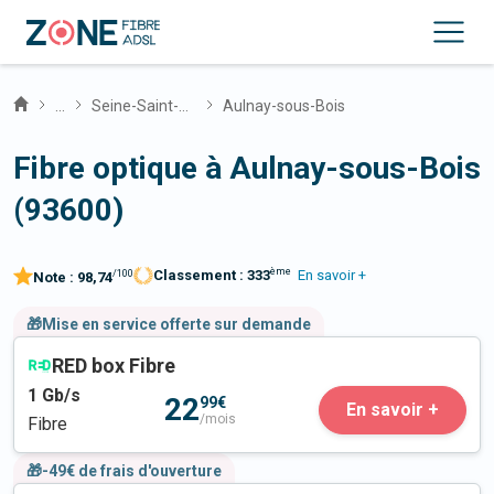
...
Seine-Saint-Denis
Aulnay-sous-Bois
Fibre optique à Aulnay-sous-Bois
(93600)
ème
Classement :
333
En savoir +
/100
Note :
98,74
🎁Mise en service offerte sur demande
RED box Fibre
1
Gb/s
22
99€
En savoir +
/mois
Fibre
🎁-49€ de frais d'ouverture