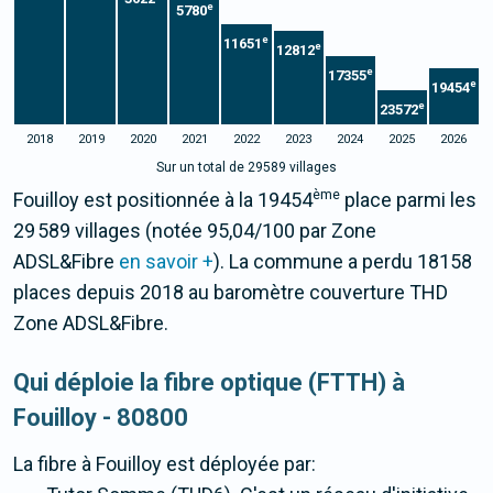
e
5780
e
11651
e
12812
e
17355
e
19454
e
23572
2018
2019
2020
2021
2022
2023
2024
2025
2026
Sur un total de 29589 villages
ème
Fouilloy est positionnée à la 19454
place parmi les
29 589 villages (notée 95,04/100 par Zone
ADSL&Fibre
en savoir +
). La commune a perdu 18158
places depuis 2018 au baromètre couverture THD
Zone ADSL&Fibre.
Qui déploie la fibre optique (FTTH) à
Fouilloy - 80800
La fibre
à Fouilloy
est déployée par: