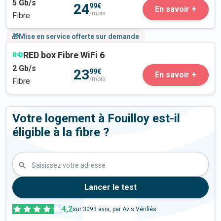
5
Gb/s
24
99€
En savoir +
/mois
Fibre
🎁Mise en service offerte sur demande
RED box Fibre WiFi 6
2
Gb/s
23
99€
En savoir +
/mois
Fibre
Votre logement à Fouilloy est-il
éligible à la fibre ?
Saisissez votre adresse
Lancer le test
4,2
sur
3093
avis, par Avis Vérifiés