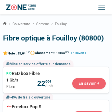
Couverture
Somme
Fouilloy
Fibre optique à Fouilloy (80800)
ème
Classement :
19454
En savoir +
/100
Note :
95,04
🎁Mise en service offerte sur demande
RED box Fibre
1
Gb/s
22
99€
En savoir +
/mois
Fibre
🎁-49€ de frais d'ouverture
Freebox Pop S