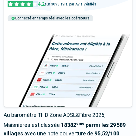
4,2
sur
3093
avis, par Avis Vérifiés
Connecté en temps réel avec les opérateurs
+6M tests chaque année
Multi-opérateurs
Au baromètre THD Zone ADSL&Fibre 2026,
ème
Maisnières est classée
18382
parmi les 29 589
villages
avec une note couverture de
95,52/100