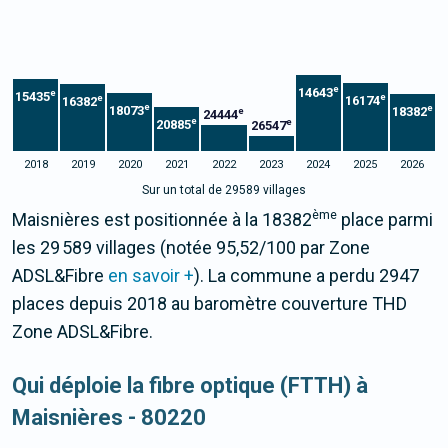
e
14643
e
15435
e
e
16174
16382
e
e
18073
18382
e
24444
e
e
20885
26547
2018
2019
2020
2021
2022
2023
2024
2025
2026
Sur un total de 29589 villages
ème
Maisnières est positionnée à la 18382
place parmi
les 29 589 villages (notée 95,52/100 par Zone
ADSL&Fibre
en savoir +
). La commune a perdu 2947
places depuis 2018 au baromètre couverture THD
Zone ADSL&Fibre.
Qui déploie la fibre optique (FTTH) à
Maisnières - 80220