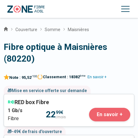
Couverture
Somme
Maisnières
Fibre optique à Maisnières
(80220)
ème
Classement :
18382
En savoir +
/100
Note :
95,52
🎁Mise en service offerte sur demande
RED box Fibre
1
Gb/s
22
99€
En savoir +
/mois
Fibre
🎁-49€ de frais d'ouverture