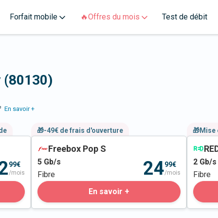
Forfait mobile
🔥Offres du mois
Test de débit
y (80130)
e
En savoir +
nde
🎁-49€ de frais d'ouverture
🎁Mise 
Freebox Pop S
RED
5
Gb/s
2
Gb/s
2
24
99€
99€
/mois
/mois
Fibre
Fibre
En savoir +