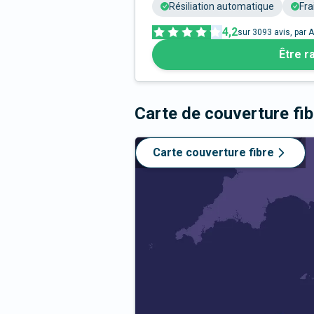
Résiliation automatique
Fra
4,2
sur
3093
avis, par A
Être r
Carte de couverture fi
Carte couverture fibre