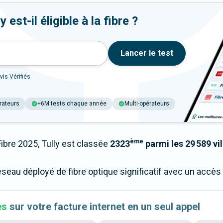
est-il éligible à la fibre ?
Lancer le test
vis Vérifiés
rateurs
+6M tests chaque année
Multi-opérateurs
ème
re 2025, Tully est classée
2323
parmi les 29 589 vi
éseau déployé de fibre optique significatif avec un accè
es
sur votre facture internet en un seul appel