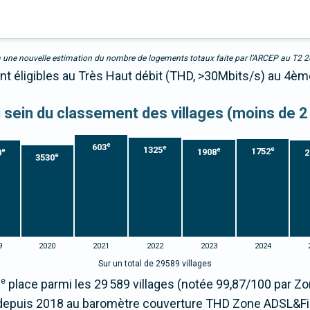
due à une nouvelle estimation du nombre de logements totaux faite par l’ARCEP au T2 
ent éligibles au Très Haut débit (THD, >30Mbits/s) au 4èm
au sein du classement des villages (moins de 2
e
603
e
1325
e
e
1752
e
1908
0
2
e
3530
9
2020
2021
2022
2023
2024
Sur un total de 29589 villages
e
place parmi les 29 589 villages (notée 99,87/100 par 
epuis 2018 au baromètre couverture THD Zone ADSL&Fi