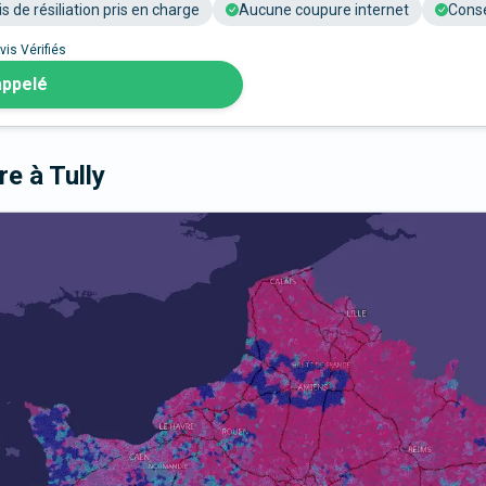
is de résiliation pris en charge
Aucune coupure internet
Conse
vis Vérifiés
appelé
bre
à Tully