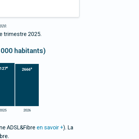
2020.
e trimestre 2025.
 000 habitants)
e
127
e
2666
2025
2026
Zone ADSL&Fibre
en savoir +
). La
bre.