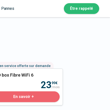
Pannes
Être rappelé
en service offerte sur demande
 box Fibre WiFi 6
23
99€
/mois
En savoir +