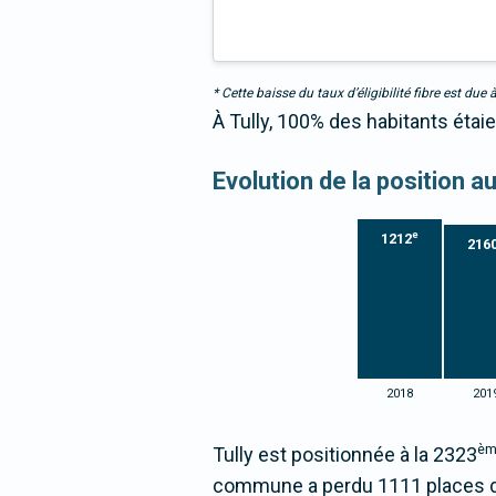
* Cette baisse du taux d’éligibilité fibre est 
À Tully, 100% des habitants étai
Evolution de la position 
e
1212
216
2018
201
èm
Tully est positionnée à la 2323
commune a perdu 1111 places d