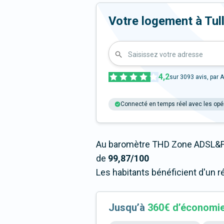
Votre logement à Tully 
Saisissez votre adresse
4,2
sur
3093
avis, par A
Connecté en temps réel avec les opé
Au baromètre THD Zone ADSL&Fib
de
99,87/100
Les habitants bénéficient d'un r
Jusqu’à
360€ d’économi