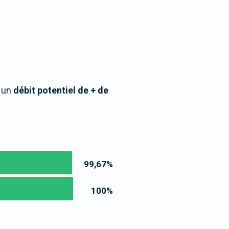
à un
débit potentiel de + de
99,67
%
100
%