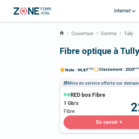
Internet
Couverture
Somme
Tully
Fibre optique à Tull
èm
Classement :
2323
/100
Note :
99,87
🎁Mise en service offerte sur dema
RED box Fibre
1
Gb/s
2
Fibre
En savoir +