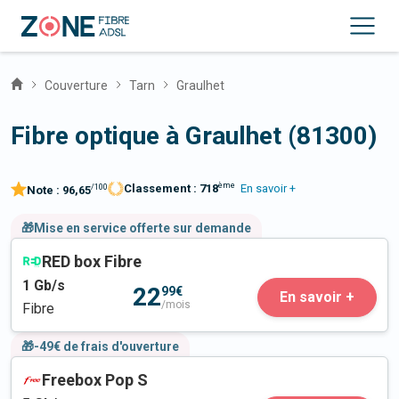
Couverture
Tarn
Graulhet
Fibre optique à Graulhet (81300)
ème
Classement :
718
En savoir +
/100
Note :
96,65
🎁Mise en service offerte sur demande
RED box Fibre
1
Gb/s
22
99€
En savoir +
/mois
Fibre
🎁-49€ de frais d'ouverture
Freebox Pop S