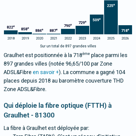
e
225
e
509
e
729
e
790
e
822
e
858
e
e
e
884
887
718
2018
2019
2020
2021
2022
2023
2024
2025
2026
Sur un total de 897 grandes villes
ème
Graulhet est positionnée à la 718
place parmi les
897 grandes villes (notée 96,65/100 par Zone
ADSL&Fibre
en savoir +
). La commune a gagné 104
places depuis 2018 au baromètre couverture THD
Zone ADSL&Fibre.
Qui déploie la fibre optique (FTTH) à
Graulhet - 81300
La fibre
à Graulhet
est déployée par: