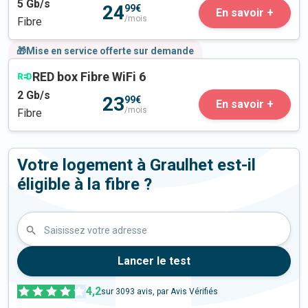
5
Gb/s
24
99€
En savoir +
/mois
Fibre
🎁Mise en service offerte sur demande
RED box Fibre WiFi 6
2
Gb/s
23
99€
En savoir +
/mois
Fibre
Votre logement à Graulhet est-il
éligible à la fibre ?
Saisissez votre adresse
Lancer le test
4,2
sur
3093
avis, par Avis Vérifiés