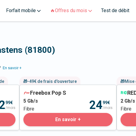
Forfait mobile
🔥Offres du mois
Test de débit
astens (81800)
e
En savoir +
nde
🎁-49€ de frais d'ouverture
🎁Mise 
Freebox Pop S
RED
5
Gb/s
2
Gb/s
2
24
99€
99€
/mois
/mois
Fibre
Fibre
En savoir +