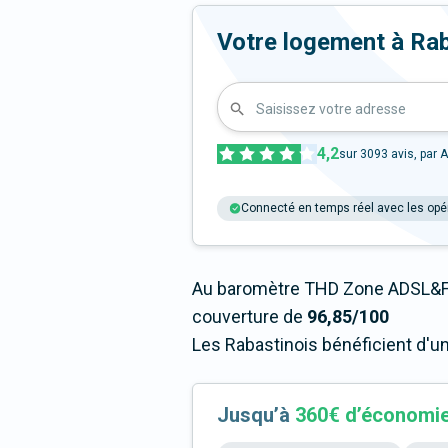
Votre logement à Rabas
Saisissez votre adresse
4,2
sur
3093
avis, par A
Connecté en temps réel avec les opé
Au baromètre THD Zone ADSL&Fi
couverture de
96,85/100
Les Rabastinois bénéficient d'u
Jusqu’à
360€ d’économi