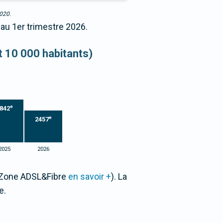
2020.
 au 1er trimestre 2026.
et 10 000 habitants)
e
842
e
2457
2025
2026
r Zone ADSL&Fibre
en savoir +
). La
e.