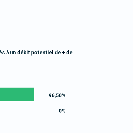
cès à un
débit potentiel de + de
96,50
%
0
%