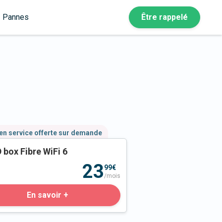
Pannes
Être rappelé
en service offerte sur demande
 box Fibre WiFi 6
23
99€
/mois
En savoir +