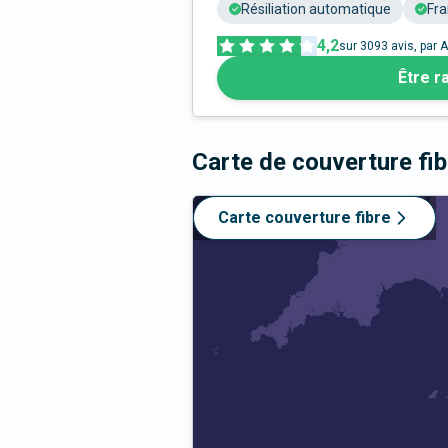
Résiliation automatique
Fra
4,2
sur
3093
avis, par A
Être r
Carte de couverture fi
Carte couverture fibre