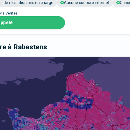
is de résiliation pris en charge
Aucune coupure internet
Conse
vis Vérifiés
appelé
bre
à Rabastens