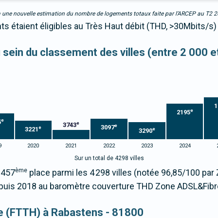
due à une nouvelle estimation du nombre de logements totaux faite par l’ARCEP au T2 
s étaient éligibles au Très Haut débit (THD, >30Mbits/s)
u sein du classement des villes (entre 2 000 
1
e
2195
e
5
e
3743
e
3097
e
3221
e
3290
9
2020
2021
2022
2023
2024
Sur un total de 4298 villes
ème
2457
place parmi les 4 298 villes (notée 96,85/100 pa
uis 2018 au baromètre couverture THD Zone ADSL&Fibr
que (FTTH) à Rabastens - 81800