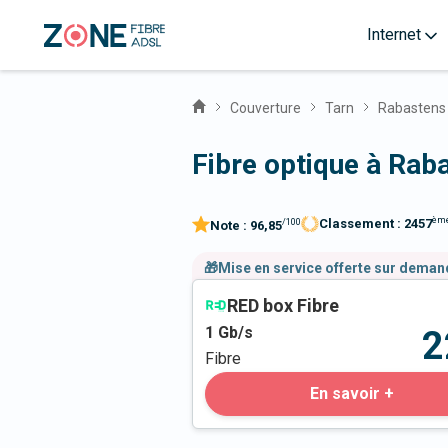
Internet
Couverture
Tarn
Rabastens
Fibre optique à Rab
èm
Classement :
2457
/100
Note :
96,85
🎁Mise en service offerte sur dema
RED box Fibre
1
Gb/s
2
Fibre
En savoir +