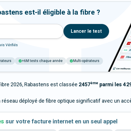
tens est-il éligible à la fibre ?
Lancer le test
vis Vérifiés
rateurs
+6M tests chaque année
Multi-opérateurs
ème
bre 2026, Rabastens est classée
2457
parmi les 4 29
n réseau déployé de fibre optique significatif avec un a
es
sur votre facture internet en un seul appel