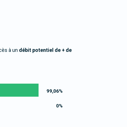
cès à un
débit potentiel de + de
99,06
%
0
%