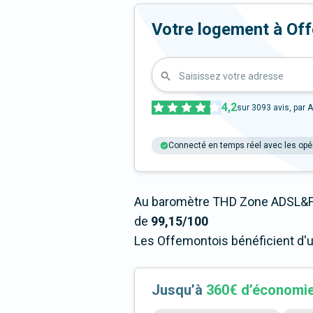
Votre logement à Offem
Saisissez votre adresse
4,2
sur
3093
avis, par A
Connecté en temps réel avec les opé
Au baromètre THD Zone ADSL&Fi
de
99,15/100
Les Offemontois bénéficient d'u
Jusqu’à
360€ d’économi