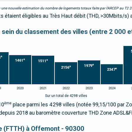
due à une nouvelle estimation du nombre de logements totaux faite par l’ARCEP au T2 
 étaient éligibles au Très Haut débit (THD, >30Mbits/s) 
u sein du classement des villes (entre 2 000 
e
4
e
1461
e
1511
e
1979
e
2156
e
2347
9
2020
2021
2022
2023
2024
Sur un total de 4298 villes
ème
10
place parmi les 4 298 villes (notée 99,15/100 par 
epuis 2018 au baromètre couverture THD Zone ADSL&Fi
que (FTTH) à Offemont - 90300