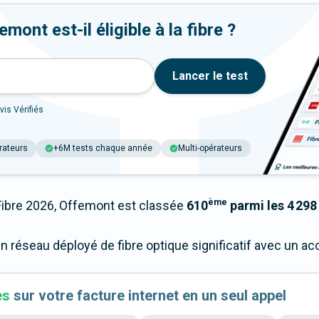
ont est-il éligible à la fibre ?
Lancer le test
vis Vérifiés
rateurs
+6M tests chaque année
Multi-opérateurs
ème
bre 2026, Offemont est classée
610
parmi les 4 298 
n réseau déployé de fibre optique significatif avec un 
es
sur votre facture internet en un seul appel