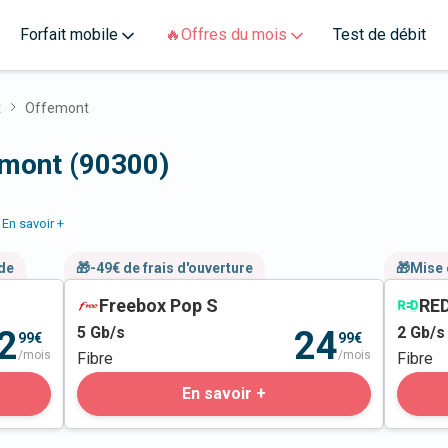
Forfait mobile
🔥Offres du mois
Test de débit
t
Offemont
emont (90300)
En savoir +
nde
🎁-49€ de frais d'ouverture
🎁Mise 
Freebox Pop S
RED
5
Gb/s
2
Gb/s
2
24
99€
99€
/mois
/mois
Fibre
Fibre
En savoir +