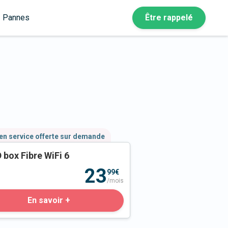
Pannes
Être rappelé
en service offerte sur demande
 box Fibre WiFi 6
23
99€
/mois
En savoir +