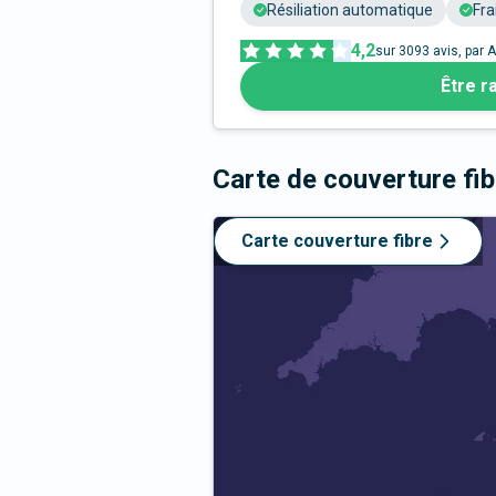
Résiliation automatique
Fra
4,2
sur
3093
avis, par A
Être r
Carte de couverture fi
Carte couverture fibre