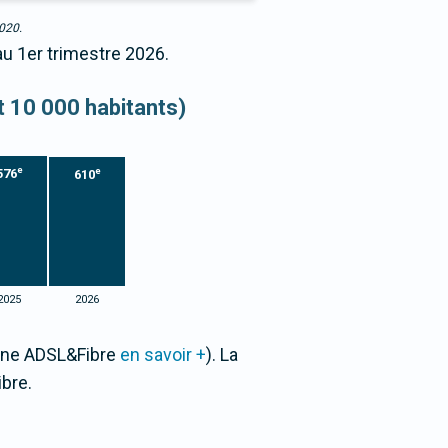
2020.
au 1er trimestre 2026.
et 10 000 habitants)
e
e
576
610
2025
2026
Zone ADSL&Fibre
en savoir +
). La
bre.