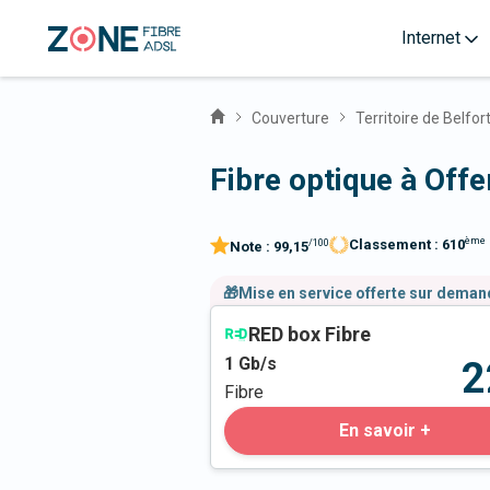
Internet
Couverture
Territoire de Belfor
Fibre optique à Off
ème
Classement :
610
/100
Note :
99,15
🎁Mise en service offerte sur dema
RED box Fibre
1
Gb/s
2
Fibre
En savoir +