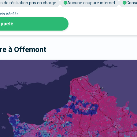
is de résiliation pris en charge
Aucune coupure internet
Conse
vis Vérifiés
appelé
bre
à Offemont