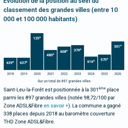
Evolution de la position au sein du
classement des grandes villes (entre 10
000 et 100 000 habitants)
e
125
e
301
e
379
e
408
e
480
e
575
e
616
e
e
639
637
2018
2019
2020
2021
2022
2023
2024
2025
2026
Sur un total de 897 grandes villes
ème
Saint-Leu-la-Forêt est positionnée à la 301
place
parmi les 897 grandes villes (notée 98,72/100 par
Zone ADSL&Fibre
en savoir +
). La commune a gagné
338 places depuis 2018 au baromètre couverture
THD Zone ADSL&Fibre.