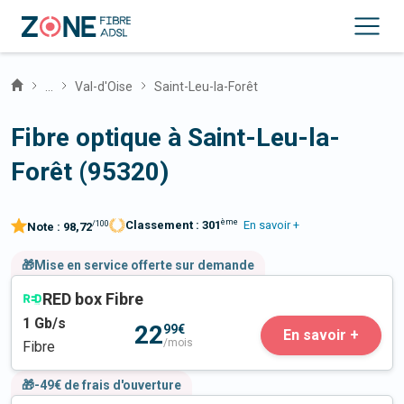
...
Val-d'Oise
Saint-Leu-la-Forêt
Fibre optique à Saint-Leu-la-
Forêt (95320)
ème
Classement :
301
En savoir +
/100
Note :
98,72
🎁Mise en service offerte sur demande
RED box Fibre
1
Gb/s
22
99€
En savoir +
/mois
Fibre
🎁-49€ de frais d'ouverture