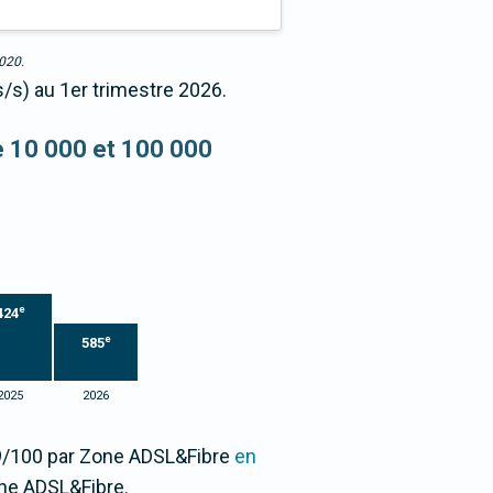
2020.
s/s) au 1er trimestre 2026.
re 10 000 et 100 000
e
424
e
585
2025
2026
59/100 par Zone ADSL&Fibre
en
ne ADSL&Fibre.