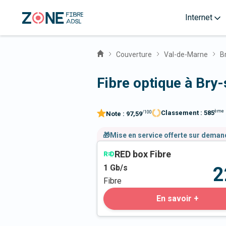
Internet
Couverture
Val-de-Marne
B
Fibre optique à Bry
ème
Classement :
585
/100
Note :
97,59
🎁Mise en service offerte sur dema
RED box Fibre
1
Gb/s
2
Fibre
En savoir +