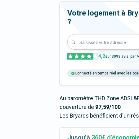
Votre logement à Bry-s
?
Saisissez votre adresse
4,2
sur
3093
avis, par A
Connecté en temps réel avec les opé
Au baromètre THD Zone ADSL&Fi
couverture de
97,59/100
Les Bryards bénéficient d'un ré
Jusqu’à
360€ d’économi