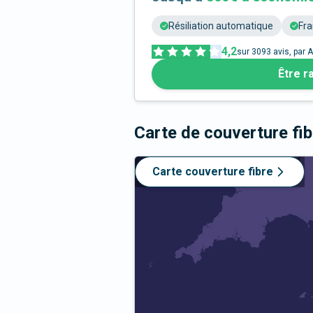
Résiliation automatique
Fra
4,2
sur
3093
avis, par A
Être r
Carte de couverture fi
Carte couverture fibre