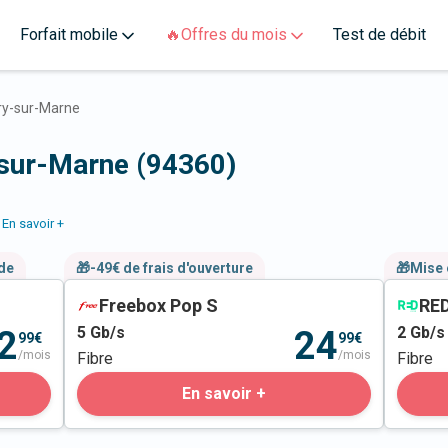
Forfait mobile
🔥Offres du mois
Test de débit
ry-sur-Marne
-sur-Marne (94360)
En savoir +
nde
🎁-49€ de frais d'ouverture
🎁Mise 
Freebox Pop S
RED
5
Gb/s
2
Gb/s
2
24
99€
99€
/mois
/mois
Fibre
Fibre
En savoir +