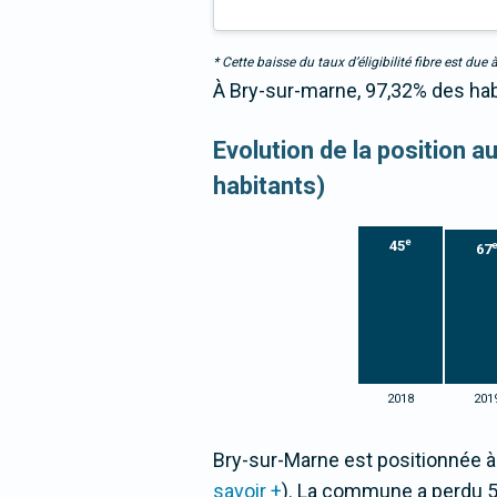
* Cette baisse du taux d’éligibilité fibre est 
À Bry-sur-marne, 97,32% des habi
Evolution de la position 
habitants)
e
45
67
2018
201
Bry-sur-Marne est positionnée à
savoir +
). La commune a perdu 