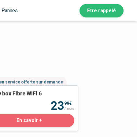
Pannes
Être rappelé
en service offerte sur demande
 box Fibre WiFi 6
23
99€
/mois
En savoir +