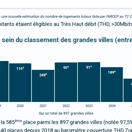
due à une nouvelle estimation du nombre de logements totaux faite par l’ARCEP au T2 
tants étaient éligibles au Très Haut débit (THD, >30Mbit
au sein du classement des grandes villes (ent
e
e
e
91
95
e
116
e
189
e
248
9
2020
2021
2022
2023
2024
Sur un total de 897 grandes villes
ème
 la 585
place parmi les 897 grandes villes (notée 97,
540 places depuis 2018 au baromètre couverture THD Zo