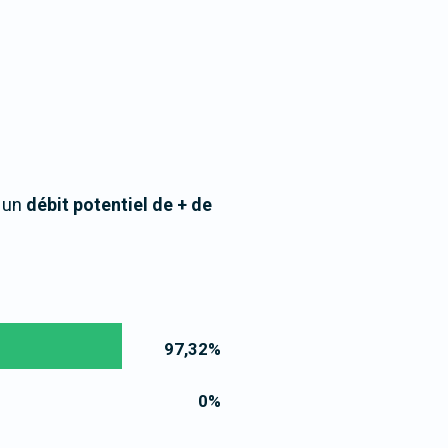
à un
débit potentiel de + de
97,32
%
0
%