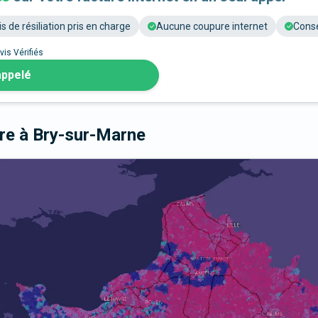
is de résiliation pris en charge
Aucune coupure internet
Conse
vis Vérifiés
appelé
bre
à Bry-sur-Marne