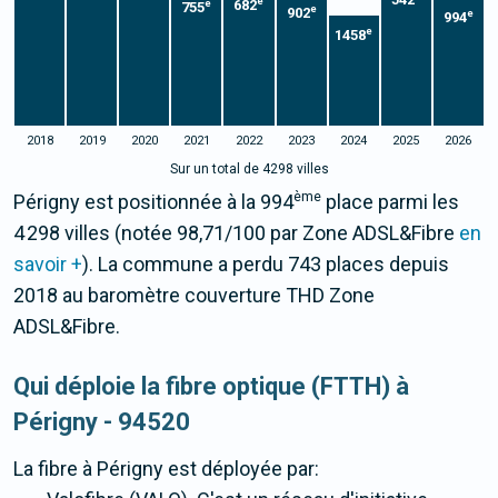
542
e
682
e
755
e
902
e
994
e
1458
2018
2019
2020
2021
2022
2023
2024
2025
2026
Sur un total de 4298 villes
ème
Périgny est positionnée à la 994
place parmi les
4 298 villes (notée 98,71/100 par Zone ADSL&Fibre
en
savoir +
). La commune a perdu 743 places depuis
2018 au baromètre couverture THD Zone
ADSL&Fibre.
Qui déploie la fibre optique (FTTH) à
Périgny - 94520
La fibre
à Périgny
est déployée par: