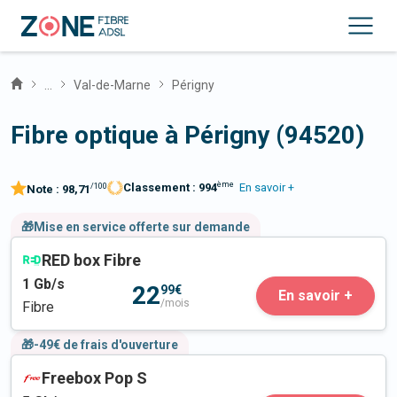
...
Val-de-Marne
Périgny
Fibre optique à Périgny (94520)
ème
Classement :
994
En savoir +
/100
Note :
98,71
🎁Mise en service offerte sur demande
RED box Fibre
1
Gb/s
22
99€
En savoir +
/mois
Fibre
🎁-49€ de frais d'ouverture
Freebox Pop S