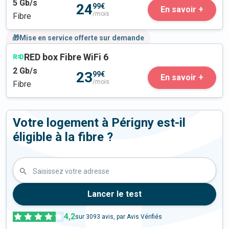
5
Gb/s
24
99€
En savoir +
/mois
Fibre
🎁Mise en service offerte sur demande
RED box Fibre WiFi 6
2
Gb/s
23
99€
En savoir +
/mois
Fibre
Votre logement à Périgny est-il
éligible à la fibre ?
Saisissez votre adresse
Lancer le test
4,2
sur
3093
avis, par Avis Vérifiés