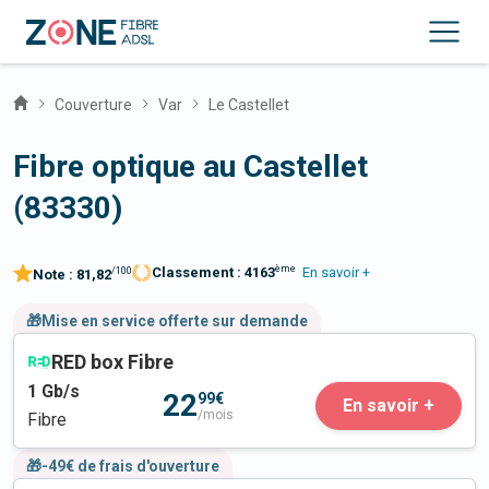
Couverture
Var
Le Castellet
Fibre optique au Castellet
(83330)
ème
Classement :
4163
En savoir +
/100
Note :
81,82
🎁Mise en service offerte sur demande
RED box Fibre
1
Gb/s
22
99€
En savoir +
/mois
Fibre
🎁-49€ de frais d'ouverture