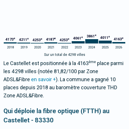
e
3861
e
4011
e
4061
e
e
e
4163
e
4173
4187
e
e
4211
4253
4253
2018
2019
2020
2021
2022
2023
2024
2025
2026
Sur un total de 4298 villes
ème
Le Castellet est positionnée à la 4163
place parmi
les 4 298 villes (notée 81,82/100 par Zone
ADSL&Fibre
en savoir +
). La commune a gagné 10
places depuis 2018 au baromètre couverture THD
Zone ADSL&Fibre.
Qui déploie la fibre optique (FTTH) au
Castellet - 83330