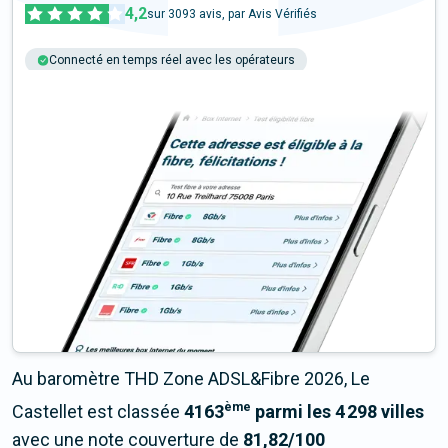
4,2
sur
3093
avis, par Avis Vérifiés
Connecté en temps réel avec les opérateurs
+6M tests chaque année
Multi-opérateurs
Au baromètre THD Zone ADSL&Fibre 2026, Le
ème
Castellet est classée
4163
parmi les 4 298 villes
avec une note couverture de
81,82/100