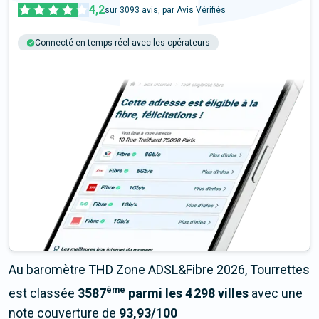
4,2
sur
3093
avis, par Avis Vérifiés
Connecté en temps réel avec les opérateurs
+6M tests chaque année
Multi-opérateurs
Au baromètre THD Zone ADSL&Fibre 2026, Tourrettes
ème
est classée
3587
parmi les 4 298 villes
avec une
note couverture de
93,93/100