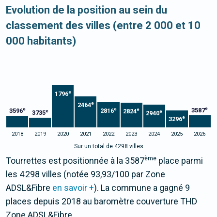
Evolution de la position au sein du
classement des villes (entre 2 000 et 10
000 habitants)
e
1796
e
2464
e
e
e
3587
e
3596
2816
2824
e
e
3735
2940
e
3296
2018
2019
2020
2021
2022
2023
2024
2025
2026
Sur un total de 4298 villes
ème
Tourrettes est positionnée à la 3587
place parmi
les 4 298 villes (notée 93,93/100 par Zone
ADSL&Fibre
en savoir +
). La commune a gagné 9
places depuis 2018 au baromètre couverture THD
Zone ADSL&Fibre.