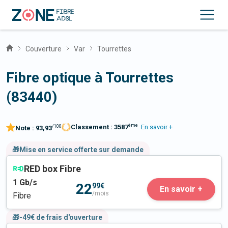
Couverture
Var
Tourrettes
Fibre optique à Tourrettes
(83440)
ème
Classement :
3587
En savoir +
/100
Note :
93,93
🎁Mise en service offerte sur demande
RED box Fibre
1
Gb/s
22
99€
En savoir +
/mois
Fibre
🎁-49€ de frais d'ouverture