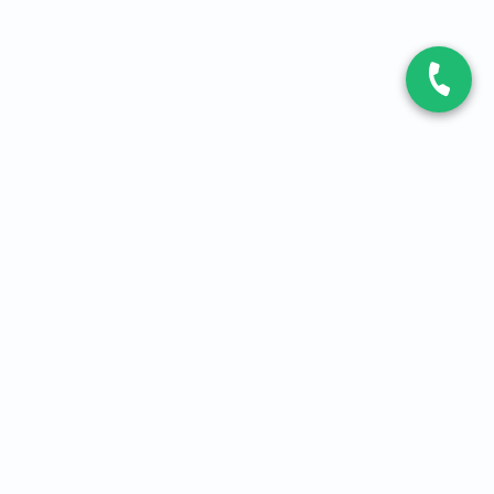
CONTACT
Contactez-nous
Expert fibre et 5G
01 86 76 06 08
4,2
sur
3093
avis, par Avis Vérifiés
À PROPOS