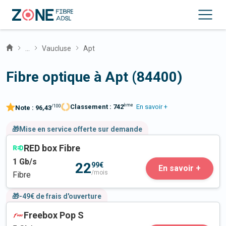
...
Vaucluse
Apt
Fibre optique à Apt (84400)
ème
Classement :
742
En savoir +
/100
Note :
96,43
🎁Mise en service offerte sur demande
RED box Fibre
1
Gb/s
22
99€
En savoir +
/mois
Fibre
🎁-49€ de frais d'ouverture
Freebox Pop S