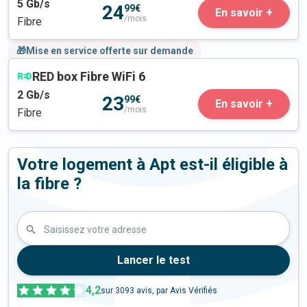
5
Gb/s
24
99€
En savoir +
/mois
Fibre
🎁Mise en service offerte sur demande
RED box Fibre WiFi 6
2
Gb/s
23
99€
En savoir +
/mois
Fibre
Votre logement à Apt est-il éligible à
la fibre ?
Saisissez votre adresse
Lancer le test
4,2
sur
3093
avis, par Avis Vérifiés