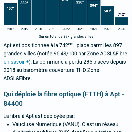
e
330
e
339
e
394
e
457
e
507
e
742
2018
2019
2020
2021
2022
2023
2024
2025
2026
Sur un total de 897 grandes villes
ème
Apt est positionnée à la 742
place parmi les 897
grandes villes (notée 96,43/100 par Zone ADSL&Fibre
en savoir +
). La commune a perdu 285 places depuis
2018 au baromètre couverture THD Zone
ADSL&Fibre.
Qui déploie la fibre optique (FTTH) à Apt -
84400
La fibre
à Apt
est déployée par:
Vaucluse Numerique (VANU). C'est un réseau