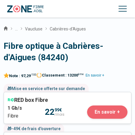
...
Vaucluse
Cabrières-d'Aigues
Fibre optique à Cabrières-
d'Aigues (84240)
ème
Classement :
13200
En savoir +
/100
Note :
97,29
🎁Mise en service offerte sur demande
RED box Fibre
1
Gb/s
22
99€
En savoir +
/mois
Fibre
🎁-49€ de frais d'ouverture