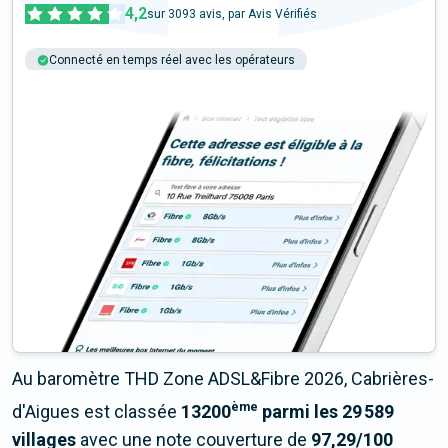
4,2
sur
3093
avis, par Avis Vérifiés
Connecté en temps réel avec les opérateurs
+6M tests chaque année
Multi-opérateurs
Au baromètre THD Zone ADSL&Fibre 2026, Cabrières-
ème
d'Aigues est classée
13200
parmi les 29 589
villages
avec une note couverture de
97,29/100