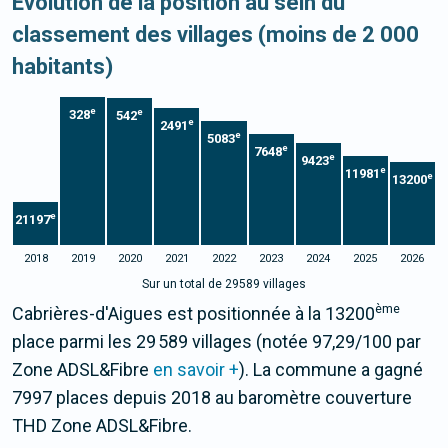
Evolution de la position au sein du
classement des villages (moins de 2 000
habitants)
e
e
328
542
e
2491
e
5083
e
7648
e
9423
e
11981
e
13200
e
21197
2018
2019
2020
2021
2022
2023
2024
2025
2026
Sur un total de 29589 villages
ème
Cabrières-d'Aigues est positionnée à la 13200
place parmi les 29 589 villages (notée 97,29/100 par
Zone ADSL&Fibre
en savoir +
). La commune a gagné
7997 places depuis 2018 au baromètre couverture
THD Zone ADSL&Fibre.