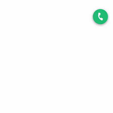
CONTACT
Contactez-nous
Expert fibre et 5G
01 86 76 06 08
4,2
sur
3093
avis, par Avis Vérifiés
À PROPOS