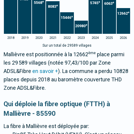
e
e
5568
5745
e
6063
e
8083
e
12662
e
15446
e
20980
2018
2019
2020
2021
2022
2023
2024
2025
2026
Sur un total de 29589 villages
ème
Mallièvre est positionnée à la 12662
place parmi
les 29 589 villages (notée 97,43/100 par Zone
ADSL&Fibre
en savoir +
). La commune a perdu 10828
places depuis 2018 au baromètre couverture THD
Zone ADSL&Fibre.
Qui déploie la fibre optique (FTTH) à
Mallièvre - 85590
La fibre
à Mallièvre
est déployée par: