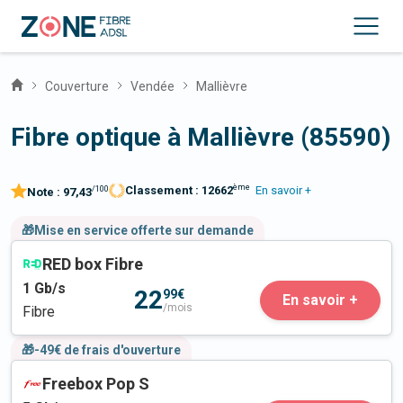
Couverture
Vendée
Mallièvre
Fibre optique à Mallièvre (85590)
ème
Classement :
12662
En savoir +
/100
Note :
97,43
🎁Mise en service offerte sur demande
RED box Fibre
1
Gb/s
22
99€
En savoir +
/mois
Fibre
🎁-49€ de frais d'ouverture
Freebox Pop S