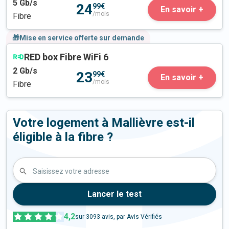
5
Gb/s
24
99€
En savoir +
/mois
Fibre
🎁Mise en service offerte sur demande
RED box Fibre WiFi 6
2
Gb/s
23
99€
En savoir +
/mois
Fibre
Votre logement à Mallièvre est-il
éligible à la fibre ?
Saisissez votre adresse
Lancer le test
4,2
sur
3093
avis, par Avis Vérifiés