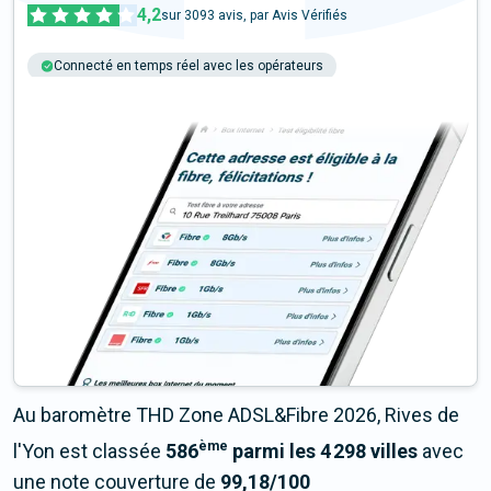
4,2
sur
3093
avis, par Avis Vérifiés
Connecté en temps réel avec les opérateurs
+6M tests chaque année
Multi-opérateurs
Au baromètre THD Zone ADSL&Fibre 2026, Rives de
ème
l'Yon est classée
586
parmi les 4 298 villes
avec
une note couverture de
99,18/100