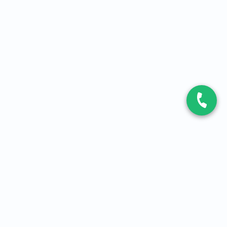
CONTACT
Contactez-nous
Expert fibre et 5G
01 86 76 06 08
4,2