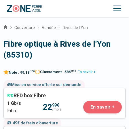
Couverture
Vendée
Rives de l'Yon
Fibre optique à Rives de l'Yon
(85310)
ème
Classement :
586
En savoir +
/100
Note :
99,18
🎁Mise en service offerte sur demande
RED box Fibre
1
Gb/s
22
99€
En savoir +
/mois
Fibre
🎁-49€ de frais d'ouverture