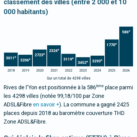
classement des villes (entre 2 000 et 10
000 habitants)
e
586
e
1770
e
2324
e
2723
e
3011
e
3119
e
3206
e
3293
e
3452
2018
2019
2020
2021
2022
2023
2024
2025
2026
Sur un total de 4298 villes
ème
Rives de l'Yon est positionnée à la 586
place parmi
les 4 298 villes (notée 99,18/100 par Zone
ADSL&Fibre
en savoir +
). La commune a gagné 2425
places depuis 2018 au baromètre couverture THD
Zone ADSL&Fibre.