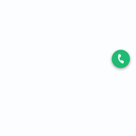
CONTACT
Contactez-nous
Expert fibre et 5G
01 86 76 06 08
4,2