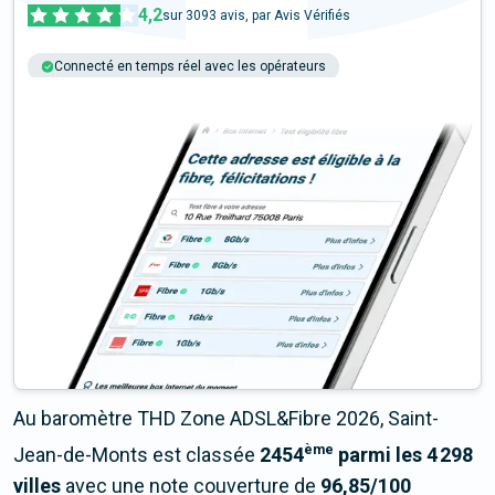
4,2
sur
3093
avis, par Avis Vérifiés
Connecté en temps réel avec les opérateurs
+6M tests chaque année
Multi-opérateurs
Au baromètre THD Zone ADSL&Fibre 2026, Saint-
ème
Jean-de-Monts est classée
2454
parmi les 4 298
villes
avec une note couverture de
96,85/100