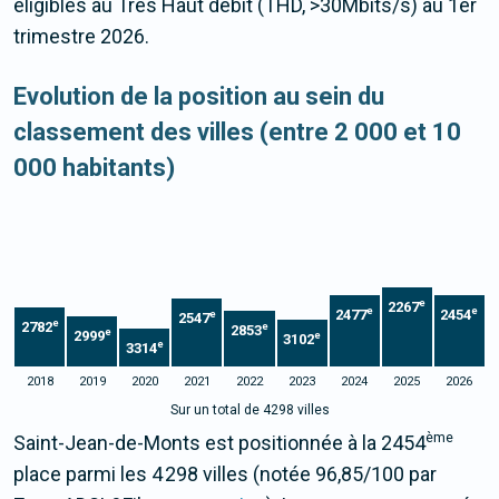
éligibles au Très Haut débit (THD, >30Mbits/s) au 1er
trimestre 2026.
Evolution de la position au sein du
classement des villes (entre 2 000 et 10
000 habitants)
e
2267
e
e
2477
2454
e
2547
e
2782
e
2853
e
2999
e
3102
e
3314
2018
2019
2020
2021
2022
2023
2024
2025
2026
Sur un total de 4298 villes
ème
Saint-Jean-de-Monts est positionnée à la 2454
place parmi les 4 298 villes (notée 96,85/100 par