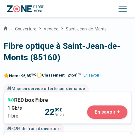
Couverture
Vendée
Saint-Jean-de-Monts
Fibre optique à Saint-Jean-de-
Monts (85160)
ème
Classement :
2454
En savoir +
/100
Note :
96,85
🎁Mise en service offerte sur demande
RED box Fibre
1
Gb/s
22
99€
En savoir +
/mois
Fibre
🎁-49€ de frais d'ouverture