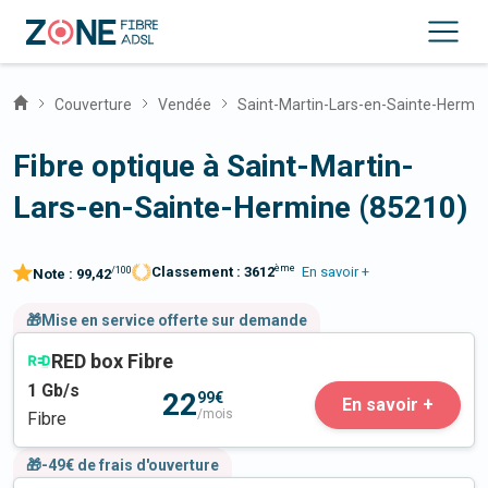
Couverture
Vendée
Saint-Martin-Lars-en-Sainte-Hermi
Fibre optique à Saint-Martin-
Lars-en-Sainte-Hermine (85210)
ème
Classement :
3612
En savoir +
/100
Note :
99,42
🎁Mise en service offerte sur demande
RED box Fibre
1
Gb/s
22
99€
En savoir +
/mois
Fibre
🎁-49€ de frais d'ouverture