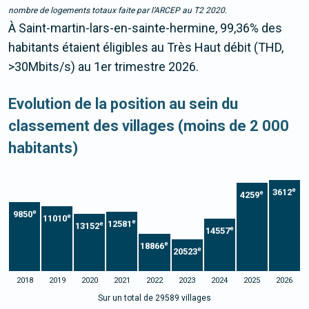
nombre de logements totaux faite par l’ARCEP au T2 2020.
À Saint-martin-lars-en-sainte-hermine, 99,36% des
habitants étaient éligibles au Très Haut débit (THD,
>30Mbits/s) au 1er trimestre 2026.
Evolution de la position au sein du
classement des villages (moins de 2 000
habitants)
e
3612
e
4259
e
9850
e
11010
e
12581
e
13152
e
14557
e
18866
e
20523
2018
2019
2020
2021
2022
2023
2024
2025
2026
Sur un total de 29589 villages