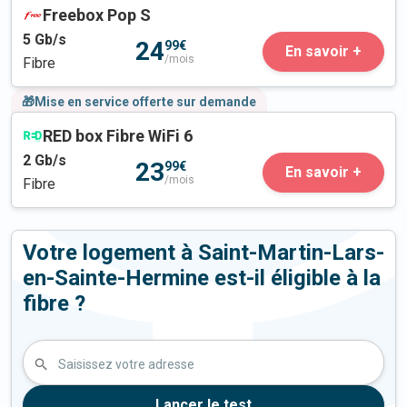
Freebox Pop S
5
Gb/s
24
99€
En savoir +
/mois
Fibre
🎁Mise en service offerte sur demande
RED box Fibre WiFi 6
2
Gb/s
23
99€
En savoir +
/mois
Fibre
Votre logement à Saint-Martin-Lars-
en-Sainte-Hermine est-il éligible à la
fibre ?
Saisissez votre adresse
Lancer le test