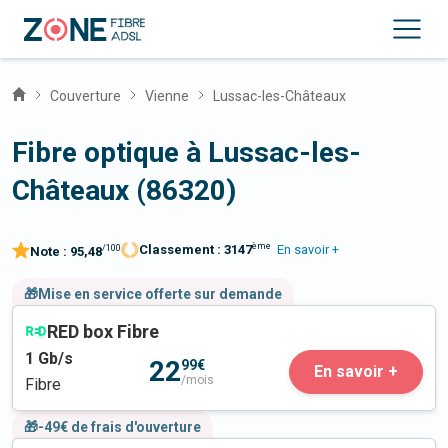
Couverture
Vienne
Lussac-les-Châteaux
Fibre optique à Lussac-les-
Châteaux (86320)
ème
Classement :
3147
En savoir +
/100
Note :
95,48
🎁Mise en service offerte sur demande
RED box Fibre
1
Gb/s
22
99€
En savoir +
/mois
Fibre
🎁-49€ de frais d'ouverture