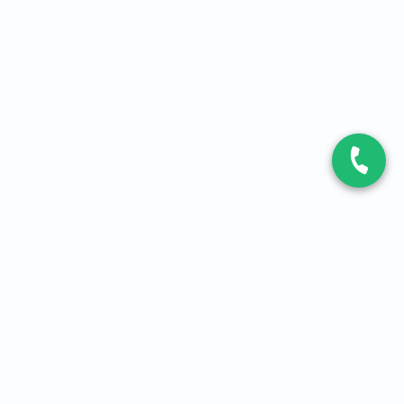
CONTACT
Contactez-nous
Expert fibre et 5G
01 86 76 06 08
4,2
sur
3093
avis, par Avis Vérifiés