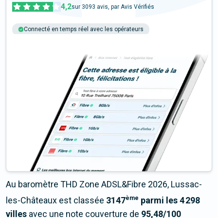
4,2
sur
3093
avis, par Avis Vérifiés
Connecté en temps réel avec les opérateurs
+6M tests chaque année
Multi-opérateurs
Au baromètre THD Zone ADSL&Fibre 2026, Lussac-
ème
les-Châteaux est classée
3147
parmi les 4 298
villes
avec une note couverture de
95,48/100