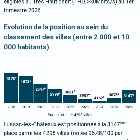
éligibles au Très Haut débit (THD, >30Mbits/s) au 1er
trimestre 2026.
Evolution de la position au sein du
classement des villes (entre 2 000 et 10
000 habitants)
e
1578
e
1874
e
2547
e
3621
e
2998
e
3875
e
e
3937
3147
e
4162
2018
2019
2020
2021
2022
2023
2024
2025
2026
Sur un total de 4298 villes
ème
Lussac-les-Châteaux est positionnée à la 3147
place parmi les 4 298 villes (notée 95,48/100 par