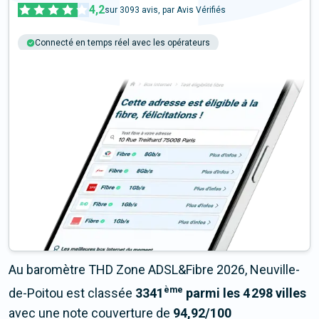
4,2
sur
3093
avis, par Avis Vérifiés
Connecté en temps réel avec les opérateurs
+6M tests chaque année
Multi-opérateurs
Au baromètre THD Zone ADSL&Fibre 2026, Neuville-
ème
de-Poitou est classée
3341
parmi les 4 298 villes
avec une note couverture de
94,92/100