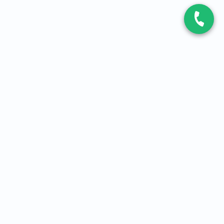
CONTACT
Contactez-nous
Expert fibre et 5G
01 86 76 06 08
4,2
sur
3093
avis, par Avis Vérifiés
À PROPOS
Qui sommes-nous