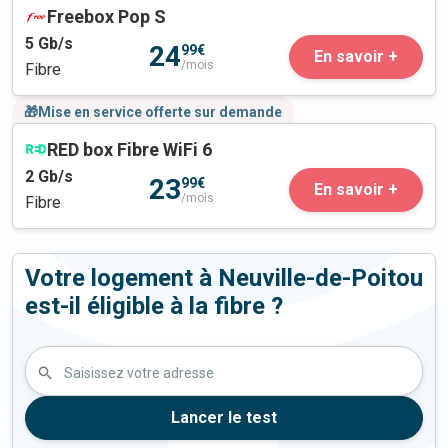
Freebox Pop S
5
Gb/s
24
99€
En savoir +
/mois
Fibre
🎁Mise en service offerte sur demande
RED box Fibre WiFi 6
2
Gb/s
23
99€
En savoir +
/mois
Fibre
Votre logement à Neuville-de-Poitou
est-il éligible à la fibre ?
Saisissez votre adresse
Lancer le test