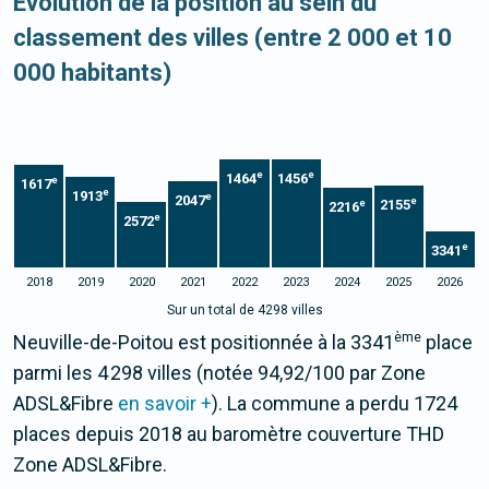
Evolution de la position au sein du
classement des villes (entre 2 000 et 10
000 habitants)
e
e
1464
1456
e
1617
e
1913
e
2047
e
2155
e
2216
e
2572
e
3341
2018
2019
2020
2021
2022
2023
2024
2025
2026
Sur un total de 4298 villes
ème
Neuville-de-Poitou est positionnée à la 3341
place
parmi les 4 298 villes (notée 94,92/100 par Zone
ADSL&Fibre
en savoir +
). La commune a perdu 1724
places depuis 2018 au baromètre couverture THD
Zone ADSL&Fibre.