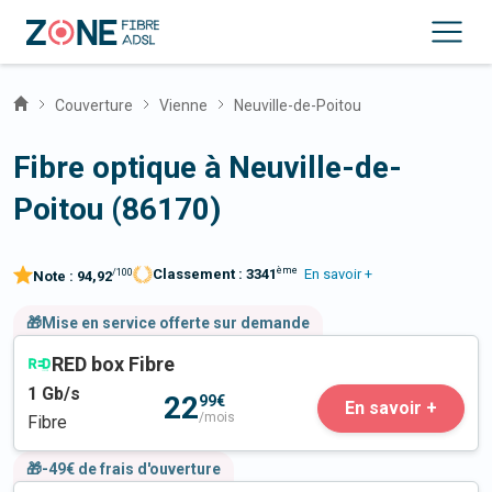
Couverture
Vienne
Neuville-de-Poitou
Fibre optique à Neuville-de-
Poitou (86170)
ème
Classement :
3341
En savoir +
/100
Note :
94,92
🎁Mise en service offerte sur demande
RED box Fibre
1
Gb/s
22
99€
En savoir +
/mois
Fibre
🎁-49€ de frais d'ouverture