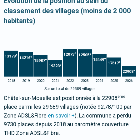
Evolution de la position au sein du
classement des villages (moins de 2 000
habitants)
e
12073
e
12505
e
13178
e
14216
e
15449
e
15987
e
17617
e
19323
e
22908
2018
2019
2020
2021
2022
2023
2024
2025
2026
Sur un total de 29589 villages
ème
Châtel-sur-Moselle est positionnée à la 22908
place parmi les 29 589 villages (notée 92,78/100 par
Zone ADSL&Fibre
en savoir +
). La commune a perdu
9730 places depuis 2018 au baromètre couverture
THD Zone ADSL&Fibre.