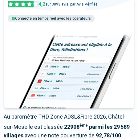
4,2
sur
3093
avis, par Avis Vérifiés
Connecté en temps réel avec les opérateurs
+6M tests chaque année
Multi-opérateurs
Au baromètre THD Zone ADSL&Fibre 2026, Châtel-
ème
sur-Moselle est classée
22908
parmi les 29 589
villages
avec une note couverture de
92,78/100