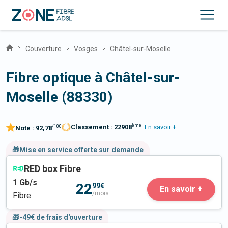
Couverture
Vosges
Châtel-sur-Moselle
Fibre optique à Châtel-sur-
Moselle (88330)
ème
Classement :
22908
En savoir +
/100
Note :
92,78
🎁Mise en service offerte sur demande
RED box Fibre
1
Gb/s
22
99€
En savoir +
/mois
Fibre
🎁-49€ de frais d'ouverture