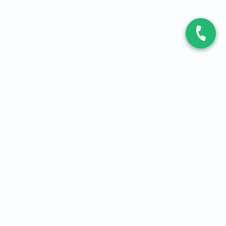
CONTACT
Contactez-nous
Expert fibre et 5G
01 86 76 06 08
4,2
sur
3093
avis, par Avis Vérifiés
À PROPOS