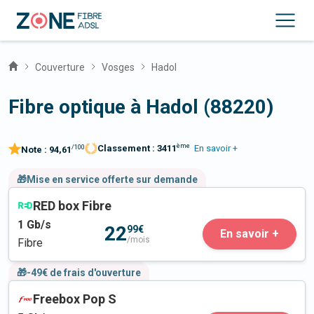
Couverture
Vosges
Hadol
Fibre optique à Hadol (88220)
ème
Classement :
3411
En savoir +
/100
Note :
94,61
🎁Mise en service offerte sur demande
RED box Fibre
1
Gb/s
22
99€
En savoir +
/mois
Fibre
🎁-49€ de frais d'ouverture
Freebox Pop S