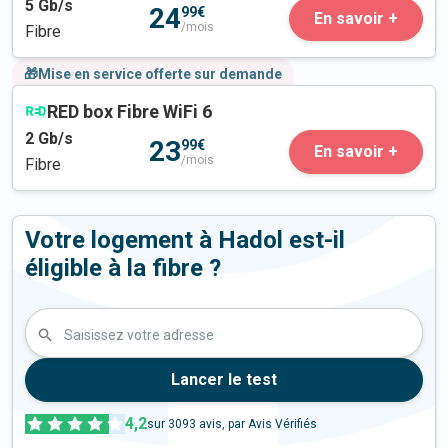
5
Gb/s
24
99€
En savoir +
/mois
Fibre
🎁Mise en service offerte sur demande
RED box Fibre WiFi 6
2
Gb/s
23
99€
En savoir +
/mois
Fibre
Votre logement à Hadol est-il
éligible à la fibre ?
Saisissez votre adresse
Lancer le test
4,2
sur
3093
avis, par Avis Vérifiés