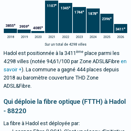
e
1107
e
1345
e
1744
e
1878
e
2396
e
3855
e
3959
e
4085
e
3411
2018
2019
2020
2021
2022
2023
2024
2025
2026
Sur un total de 4298 villes
ème
Hadol est positionnée à la 3411
place parmi les
4 298 villes (notée 94,61/100 par Zone ADSL&Fibre
en
savoir +
). La commune a gagné 444 places depuis
2018 au baromètre couverture THD Zone
ADSL&Fibre.
Qui déploie la fibre optique (FTTH) à Hadol
- 88220
La fibre
à Hadol
est déployée par: