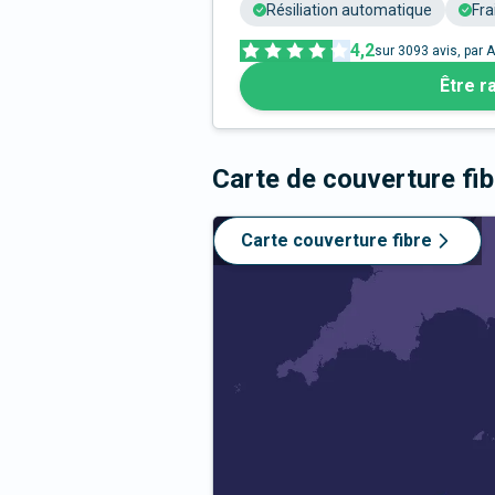
Résiliation automatique
Fra
4,2
sur
3093
avis, par A
Être r
Carte de couverture fi
Carte couverture fibre