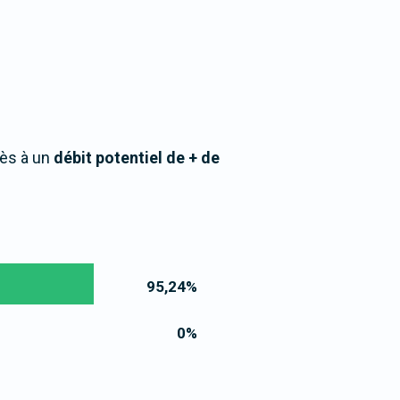
cès à un
débit potentiel de + de
95,24
%
0
%