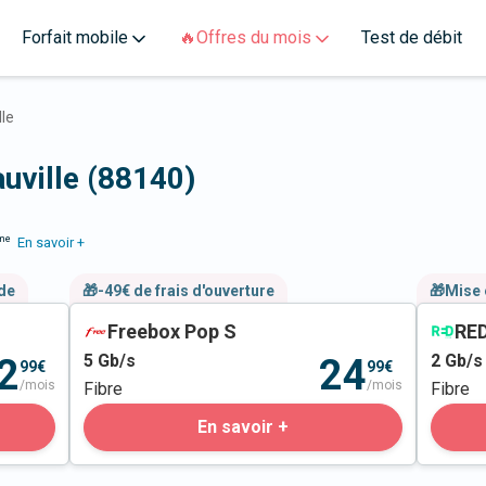
Forfait mobile
🔥Offres du mois
Test de débit
lle
auville (88140)
me
En savoir +
nde
🎁-49€ de frais d'ouverture
🎁Mise 
Freebox Pop S
RED
5
Gb/s
2
Gb/s
2
24
99€
99€
/mois
/mois
Fibre
Fibre
En savoir +