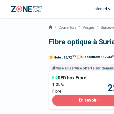
Internet
Couverture
Vosges
Suriauvi
Fibre optique à Suri
è
Classement :
17933
/100
Note :
95,72
🎁Mise en service offerte sur dema
RED box Fibre
1
Gb/s
2
Fibre
En savoir +