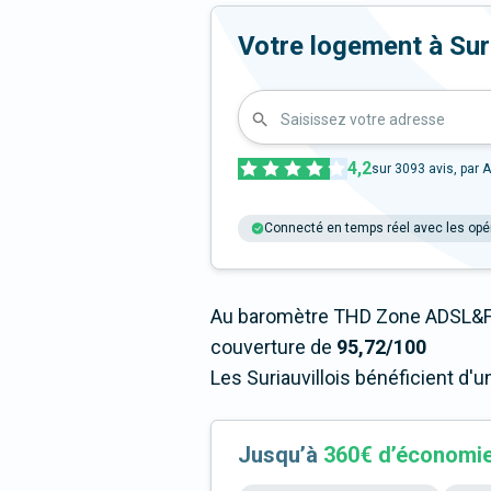
Votre logement à Suriau
Saisissez votre adresse
4,2
sur
3093
avis, par A
Connecté en temps réel avec les opé
Au baromètre THD Zone ADSL&Fib
couverture de
95,72/100
Les Suriauvillois bénéficient d'
Jusqu’à
360€ d’économi