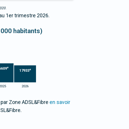
2020.
 au 1er trimestre 2026.
 000 habitants)
e
6609
e
17933
2025
2026
0 par Zone ADSL&Fibre
en savoir
SL&Fibre.