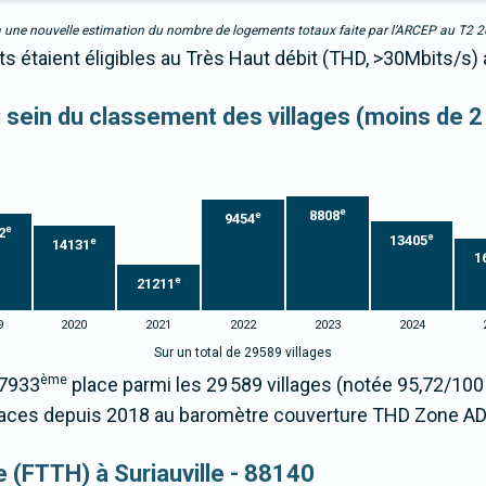
due à une nouvelle estimation du nombre de logements totaux faite par l’ARCEP au T2 
ts étaient éligibles au Très Haut débit (THD, >30Mbits/s)
au sein du classement des villages (moins de 2
e
8808
e
9454
e
2
e
13405
e
14131
1
e
21211
9
2020
2021
2022
2023
2024
Sur un total de 29589 villages
ème
17933
place parmi les 29 589 villages (notée 95,72/10
laces depuis 2018 au baromètre couverture THD Zone AD
ue (FTTH) à Suriauville - 88140