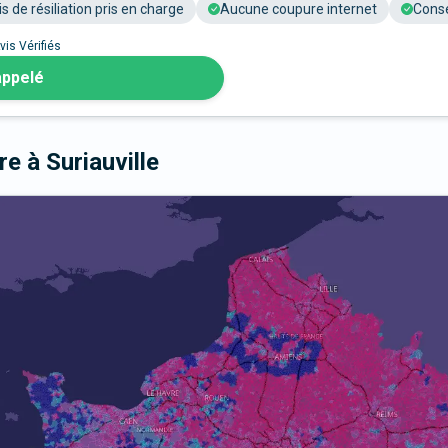
is de résiliation pris en charge
Aucune coupure internet
Conse
vis Vérifiés
appelé
bre
à Suriauville