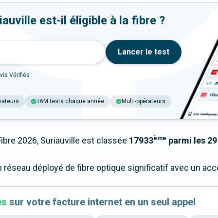
ville est-il éligible à la fibre ?
Lancer le test
vis Vérifiés
rateurs
+6M tests chaque année
Multi-opérateurs
ème
re 2026, Suriauville est classée
17933
parmi les 29
un réseau déployé de fibre optique significatif avec un a
es
sur votre facture internet en un seul appel