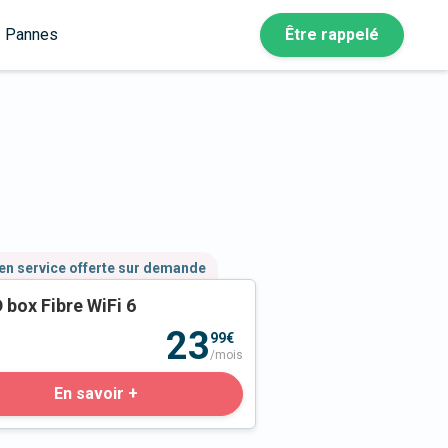
Pannes
Être rappelé
en service offerte sur demande
 box Fibre WiFi 6
23
99€
/mois
En savoir +