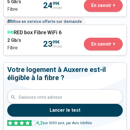
5
Gb/s
24
99€
En savoir +
/mois
Fibre
🎁Mise en service offerte sur demande
RED box Fibre WiFi 6
2
Gb/s
23
99€
En savoir +
/mois
Fibre
Votre logement à Auxerre est-il
éligible à la fibre ?
Saisissez votre adresse
Lancer le test
4,2
sur
3093
avis, par Avis Vérifiés