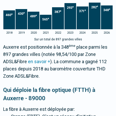
e
282
e
293
e
348
e
371
e
387
e
430
e
460
e
489
e
565
2018
2019
2020
2021
2022
2023
2024
2025
2026
Sur un total de 897 grandes villes
ème
Auxerre est positionnée à la 348
place parmi les
897 grandes villes (notée 98,54/100 par Zone
ADSL&Fibre
en savoir +
). La commune a gagné 112
places depuis 2018 au baromètre couverture THD
Zone ADSL&Fibre.
Qui déploie la fibre optique (FTTH) à
Auxerre - 89000
La fibre
à Auxerre
est déployée par: