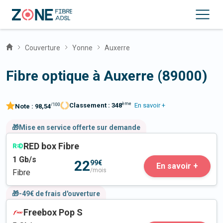
Couverture
Yonne
Auxerre
Fibre optique à Auxerre (89000)
ème
Classement :
348
En savoir +
/100
Note :
98,54
🎁Mise en service offerte sur demande
RED box Fibre
1
Gb/s
22
99€
En savoir +
/mois
Fibre
🎁-49€ de frais d'ouverture
Freebox Pop S