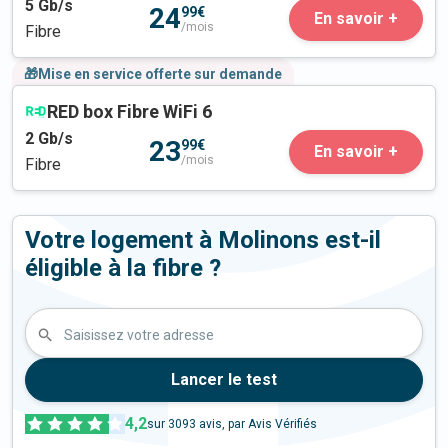
5
Gb/s
24
99€
En savoir +
/mois
Fibre
🎁Mise en service offerte sur demande
RED box Fibre WiFi 6
2
Gb/s
23
99€
En savoir +
/mois
Fibre
Votre logement à Molinons est-il
éligible à la fibre ?
Saisissez votre adresse
Lancer le test
4,2
sur
3093
avis, par Avis Vérifiés