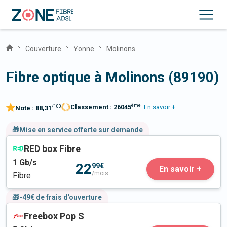
Couverture
Yonne
Molinons
Fibre optique à Molinons (89190)
ème
Classement :
26045
En savoir +
/100
Note :
88,31
🎁Mise en service offerte sur demande
RED box Fibre
1
Gb/s
22
99€
En savoir +
/mois
Fibre
🎁-49€ de frais d'ouverture
Freebox Pop S