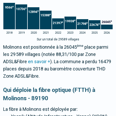
e
9566
e
10736
e
12894
e
15388
e
19938
e
26045
e
21397
e
21798
e
22674
2018
2019
2020
2021
2022
2023
2024
2025
2026
Sur un total de 29589 villages
ème
Molinons est positionnée à la 26045
place parmi
les 29 589 villages (notée 88,31/100 par Zone
ADSL&Fibre
en savoir +
). La commune a perdu 16479
places depuis 2018 au baromètre couverture THD
Zone ADSL&Fibre.
Qui déploie la fibre optique (FTTH) à
Molinons - 89190
La fibre
à Molinons
est déployée par: