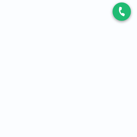
CONTACT
Contactez-nous
Expert fibre et 5G
01 86 76 06 08
4,2
sur
3093
avis, par Avis Vérifiés
À PROPOS
Qui sommes-nous