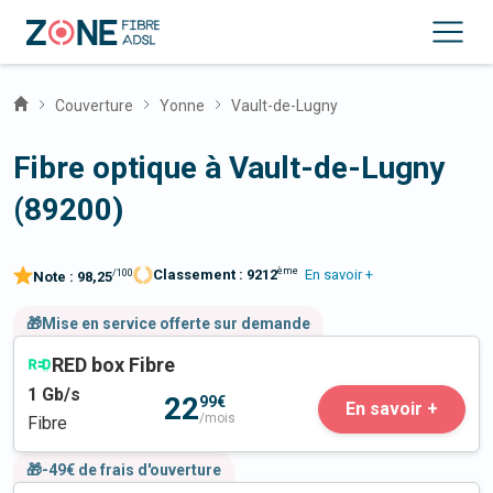
Couverture
Yonne
Vault-de-Lugny
Fibre optique à Vault-de-Lugny
(89200)
ème
Classement :
9212
En savoir +
/100
Note :
98,25
🎁Mise en service offerte sur demande
RED box Fibre
1
Gb/s
22
99€
En savoir +
/mois
Fibre
🎁-49€ de frais d'ouverture