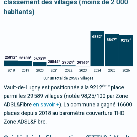
classement des villages (moins de 2 000
habitants)
e
6882
e
8847
e
9212
e
25812
e
26138
e
26737
e
28544
e
e
29024
29169
2018
2019
2020
2021
2022
2023
2024
2025
2026
Sur un total de 29589 villages
ème
Vault-de-Lugny est positionnée à la 9212
place
parmi les 29 589 villages (notée 98,25/100 par Zone
ADSL&Fibre
en savoir +
). La commune a gagné 16600
places depuis 2018 au baromètre couverture THD
Zone ADSL&Fibre.