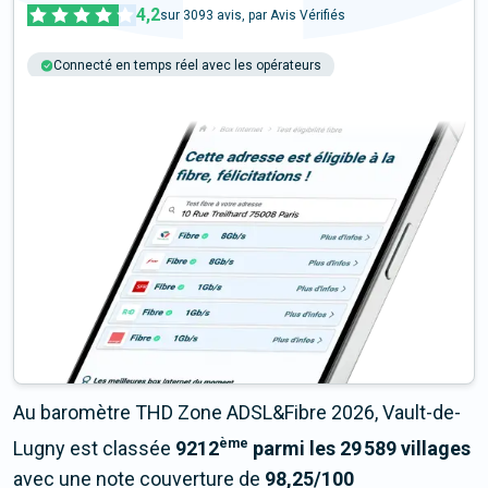
4,2
sur
3093
avis, par Avis Vérifiés
Connecté en temps réel avec les opérateurs
+6M tests chaque année
Multi-opérateurs
Au baromètre THD Zone ADSL&Fibre 2026, Vault-de-
ème
Lugny est classée
9212
parmi les 29 589 villages
avec une note couverture de
98,25/100