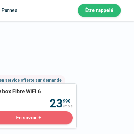
Pannes
Être rappelé
en service offerte sur demande
 box Fibre WiFi 6
23
99€
/mois
En savoir +