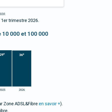
2020.
 1er trimestre 2026.
re 10 000 et 100 000
e
e
29
36
2025
2026
par Zone ADSL&Fibre
en savoir +
).
bre.