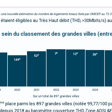
due à une nouvelle estimation du nombre de logements totaux faite par l’ARCEP au T2 
étaient éligibles au Très Haut débit (THD, >30Mbits/s) au
au sein du classement des grandes villes (ent
e
e
7
12
e
26
e
52
e
e
149
9
2020
2021
2022
2023
2024
Sur un total de 897 grandes villes
ème
place parmi les 897 grandes villes (notée 99,77/100 
depuis 2018 au baromètre couverture THD Zone ADSL&Fi