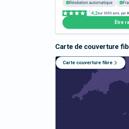
Résiliation automatique
Fra
4,2
sur
3093
avis, par A
Être r
Carte de couverture fi
Carte couverture fibre