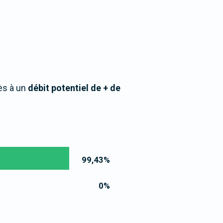
ès à un
débit potentiel de + de
99,43
%
0
%