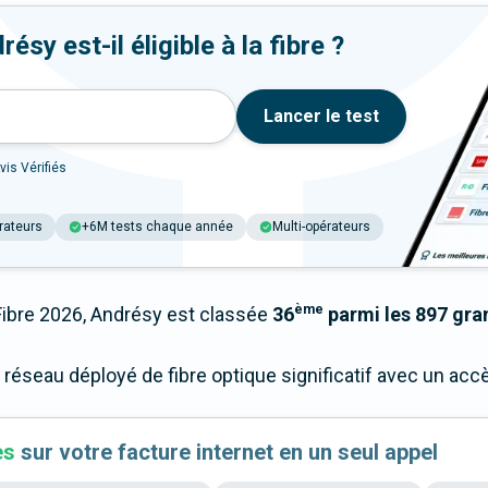
sy est-il éligible à la fibre ?
Lancer le test
vis Vérifiés
rateurs
+6M tests chaque année
Multi-opérateurs
ème
bre 2026, Andrésy est classée
36
parmi les 897 gran
 réseau déployé de fibre optique significatif avec un ac
es
sur votre facture internet en un seul appel