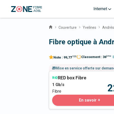
Internet
Couverture
Yvelines
Andrés
Fibre optique à And
ème
Classement :
36
/100
Note :
99,77
🎁Mise en service offerte sur dema
RED box Fibre
1
Gb/s
2
Fibre
En savoir +