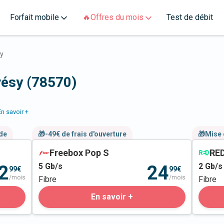
Forfait mobile
🔥Offres du mois
Test de débit
y
résy (78570)
En savoir +
nde
🎁-49€ de frais d'ouverture
🎁Mise 
Freebox Pop S
RED
5
Gb/s
2
Gb/s
2
24
99€
99€
/mois
/mois
Fibre
Fibre
En savoir +