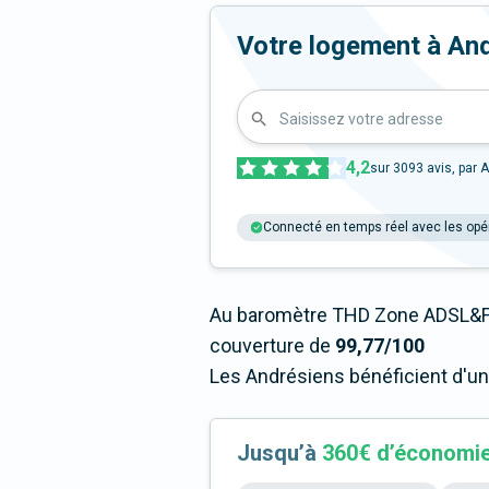
Votre logement à André
Saisissez votre adresse
4,2
sur
3093
avis, par A
Connecté en temps réel avec les opé
Au baromètre THD Zone ADSL&Fi
couverture de
99,77/100
Les Andrésiens bénéficient d'un
Jusqu’à
360€ d’économi