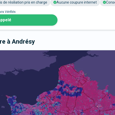
is de résiliation pris en charge
Aucune coupure internet
Conse
vis Vérifiés
appelé
bre
à Andrésy