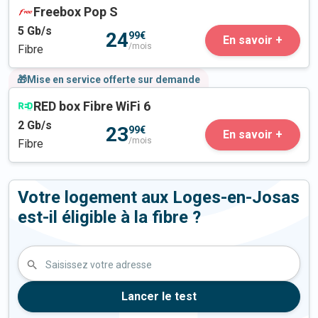
Freebox Pop S
5
Gb/s
24
99€
En savoir +
/mois
Fibre
🎁Mise en service offerte sur demande
RED box Fibre WiFi 6
2
Gb/s
23
99€
En savoir +
/mois
Fibre
Votre logement aux Loges-en-Josas
est-il éligible à la fibre ?
Saisissez votre adresse
Lancer le test