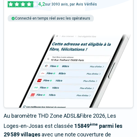
4,2
sur
3093
avis, par Avis Vérifiés
Connecté en temps réel avec les opérateurs
+6M tests chaque année
Multi-opérateurs
Au baromètre THD Zone ADSL&Fibre 2026, Les
ème
Loges-en-Josas est classée
15849
parmi les
29 589 villages
avec une note couverture de