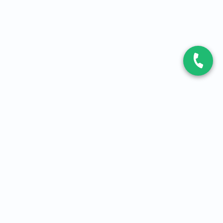
CONTACT
Contactez-nous
Expert fibre et 5G
01 86 76 06 08
4,2
sur
3093
avis, par Avis Vérifiés