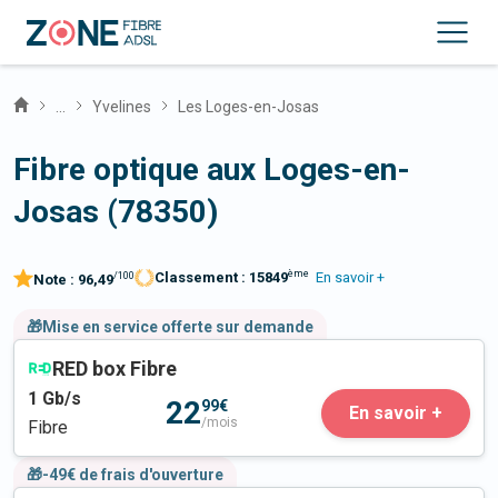
...
Yvelines
Les Loges-en-Josas
Fibre optique aux Loges-en-
Josas (78350)
ème
Classement :
15849
En savoir +
/100
Note :
96,49
🎁Mise en service offerte sur demande
RED box Fibre
1
Gb/s
22
99€
En savoir +
/mois
Fibre
🎁-49€ de frais d'ouverture