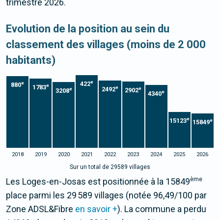
trimestre 2026.
Evolution de la position au sein du
classement des villages (moins de 2 000
habitants)
e
422
e
880
e
1783
e
2492
e
e
2902
3208
e
4340
e
15123
e
15849
2018
2019
2020
2021
2022
2023
2024
2025
2026
Sur un total de 29589 villages
ème
Les Loges-en-Josas est positionnée à la 15849
place parmi les 29 589 villages (notée 96,49/100 par
Zone ADSL&Fibre
en savoir +
). La commune a perdu