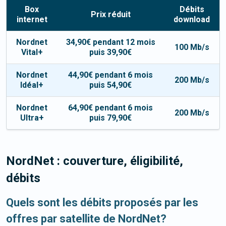
Box
Débits
Prix réduit
internet
download
Nordnet
34,90
€
pendant
12
mois
100 Mb/s
Vital+
puis
39,90
€
Nordnet
44,90
€
pendant
6
mois
200 Mb/s
Idéal+
puis
54,90
€
Nordnet
64,90
€
pendant
6
mois
200 Mb/s
Ultra+
puis
79,90
€
NordNet : couverture, éligibilité,
débits
Quels sont les débits proposés par les
offres par satellite de NordNet?