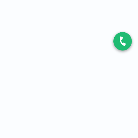
CONTACT
Contactez-nous
Expert fibre et 5G
01 86 76 06 08
4,2
sur
3093
avis, par Avis Vérifiés