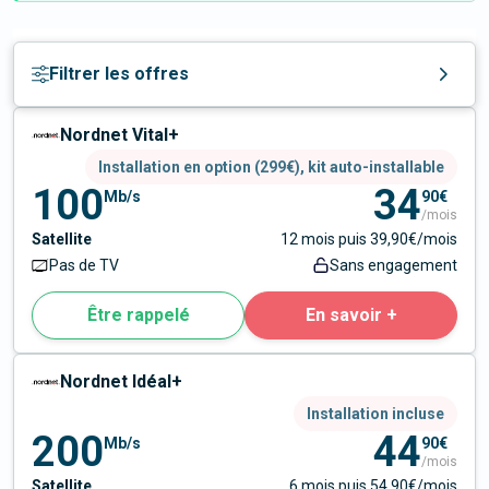
Filtrer les offres
Nordnet Vital+
Installation en option (299€), kit auto-installable
100
34
Mb/s
90€
/mois
Satellite
12 mois puis 39,90€/mois
Pas de TV
Sans engagement
Être rappelé
En savoir +
Nordnet Idéal+
Installation incluse
200
44
Mb/s
90€
/mois
Satellite
6 mois puis 54,90€/mois