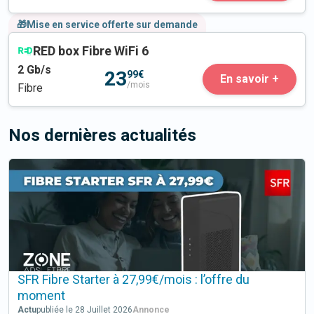
🎁Mise en service offerte sur demande
RED box Fibre WiFi 6
2
Gb/s
23
99€
En savoir +
/mois
Fibre
Nos dernières actualités
SFR Fibre Starter à 27,99€/mois : l’offre du
moment
Actu
publiée le 28 Juillet 2026