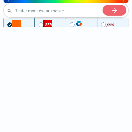
|
|
|
|
|
|
|
Tester mon réseau mobile
Couverture
Ain
Beauregard
5G à Beauregard (01480)
ème
Classement :
783
En savoir +
/100
Note :
73,10
Prixtel Oxygène 5G 100 Go
100
Go
9
99€
En savoir +
/mois
5G
Lebara 60 Go