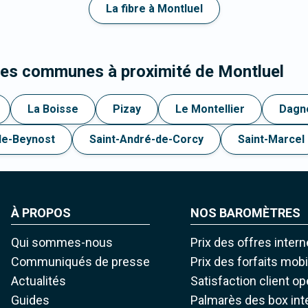
La fibre à Montluel
les communes à proximité de Montluel
La Boisse
Pizay
Le Montellier
Dagn
de-Beynost
Saint-André-de-Corcy
Saint-Marcel
À PROPOS
NOS BAROMÈTRES
Qui sommes-nous
Prix des offres intern
Communiqués de presse
Prix des forfaits mob
Actualités
Satisfaction client o
Guides
Palmarès des box int