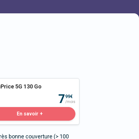
Price 5G 130 Go
o
7
99€
/mois
En savoir +
très bonne couverture (> 100