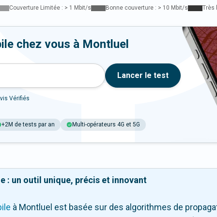
Couverture Limitée : > 1 Mbit/s
Bonne couverture : > 10 Mbit/s
Très 
ile chez vous à Montluel
Lancer le test
vis Vérifiés
+2M de tests par an
Multi-opérateurs 4G et 5G
 : un outil unique, précis et innovant
ile
à Montluel
est basée sur des algorithmes de propagati