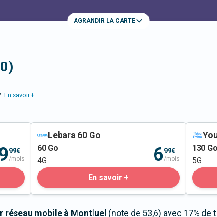
AGRANDIR LA CARTE
20)
e
En savoir +
Lebara 60 Go
You
60
Go
130
G
9
6
99€
99€
/mois
/mois
4G
5G
En savoir +
r réseau mobile à Montluel
(note de 53,6) avec 17% de 