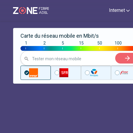
Internet
Carte du réseau mobile en Mbit/s
1
2
5
15
50
100
|
|
|
|
|
|
Tester mon réseau mobile