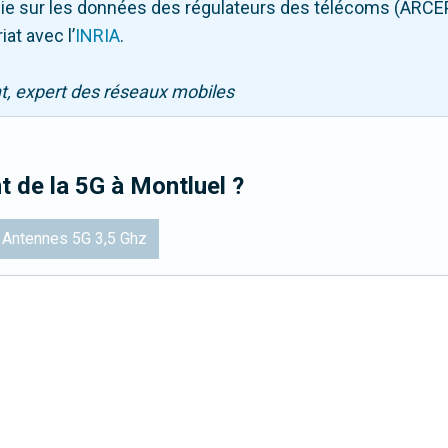
puie sur les données des régulateurs des télécoms (ARCE
iat avec l
’
INRIA
.
nt, expert des réseaux mobiles
t de la 5G
à Montluel
?
Antennes 5G 3,5 Ghz