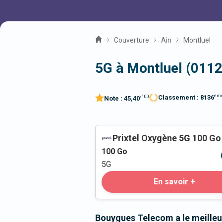
Couverture
Ain
Montluel
5G à Montluel (011
èm
Classement :
8136
/100
Note :
45,40
Prixtel Oxygène 5G 100 Go
100
Go
5G
En savoir +
Bouygues Telecom a le meilleu