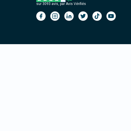
sur
3093
avis, par Avis Vérifiés