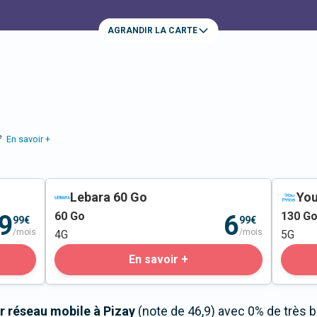
AGRANDIR LA CARTE
e
En savoir +
Lebara 60 Go
You
60
Go
130
G
9
6
99€
99€
/mois
/mois
4G
5G
En savoir +
r réseau mobile à Pizay
(note de 46,9) avec 0% de très 