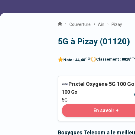
Couverture
Ain
Pizay
5G à Pizay (01120)
èm
Classement :
8828
/100
Note :
44,40
Prixtel Oxygène 5G 100 Go
100
Go
5G
En savoir +
Bouygues Telecom a le meilleu