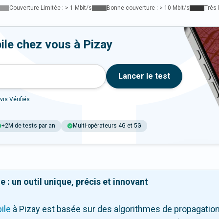
Couverture Limitée : > 1 Mbit/s
Bonne couverture : > 10 Mbit/s
Très 
ile chez vous à Pizay
Lancer le test
vis Vérifiés
+2M de tests par an
Multi-opérateurs 4G et 5G
 : un outil unique, précis et innovant
ile
à Pizay
est basée sur des algorithmes de propagation 