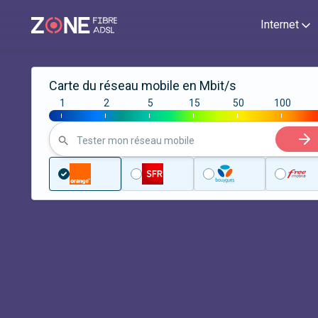
Internet
Carte du réseau mobile en Mbit/s
1
2
5
15
50
100
|
|
|
|
|
|
Tester mon réseau mobile