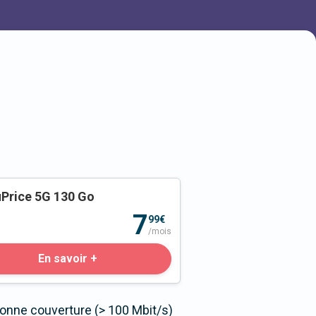
Price 5G 130 Go
o
7
99€
/mois
En savoir +
bonne couverture (> 100 Mbit/s)