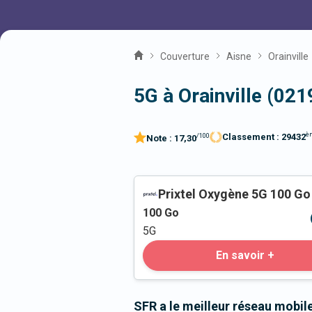
Couverture
Aisne
Orainville
5G à Orainville (021
è
Classement :
29432
/100
Note :
17,30
Prixtel Oxygène 5G 100 Go
100
Go
5G
En savoir +
SFR a le meilleur réseau mobile