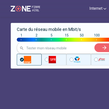
Internet
Carte du réseau mobile en Mbit/s
1
2
5
15
50
100
|
|
|
|
|
|
Tester mon réseau mobile