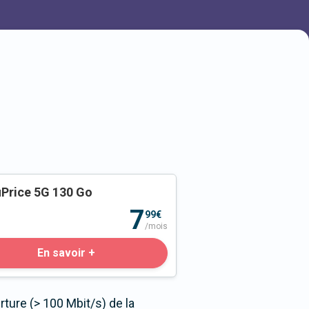
Price 5G 130 Go
o
7
99€
/mois
En savoir +
ture (> 100 Mbit/s) de la