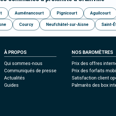
t
Auménancourt
Pignicourt
Aguilcourt
sne
Courcy
Neufchâtel-sur-Aisne
Saint-É
À PROPOS
NOS BAROMÈTRES
Qui sommes-nous
Prix des offres intern
Communiqués de presse
Prix des forfaits mob
Actualités
Satisfaction client o
Guides
Palmarès des box int