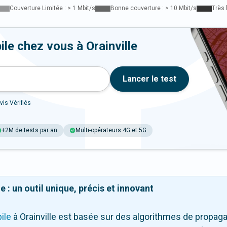
Couverture Limitée : > 1 Mbit/s
Bonne couverture : > 10 Mbit/s
Très 
le chez vous à Orainville
Lancer le test
vis Vérifiés
+2M de tests par an
Multi-opérateurs 4G et 5G
 : un outil unique, précis et innovant
ile
à Orainville
est basée sur des algorithmes de propagati