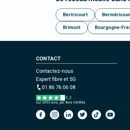
Bertricourt
Berméricour
Brimont
Bourgogne-Fre
CONTACT
Contactez-nous
Expert fibre et 5G
01 86 76 06 08
4,2
sur
3093
avis, par Avis Vérifiés