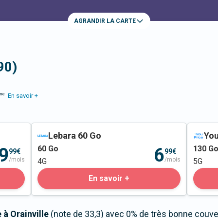
AGRANDIR LA CARTE
90)
me
En savoir +
Lebara 60 Go
You
60
Go
130
G
9
6
99€
99€
/mois
/mois
4G
5G
En savoir +
 à Orainville
(note de 33,3) avec 0% de très bonne couver