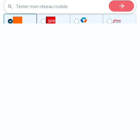
Tester mon réseau mobile
Couverture
Aveyron
La Rouquette
5G à La Rouquette (12200)
ème
Classement :
21704
En savoir +
/100
Note :
29,30
Prixtel Oxygène 5G 100 Go
100
Go
9
99€
En savoir +
/mois
5G
Lebara 60 Go