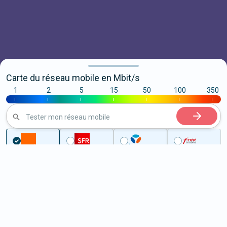
Carte du réseau mobile en Mbit/s
1
2
5
15
50
100
350
|
|
|
|
|
|
|
Tester mon réseau mobile
Couverture
Aveyron
Vailhourles
5G à Vailhourles (12200)