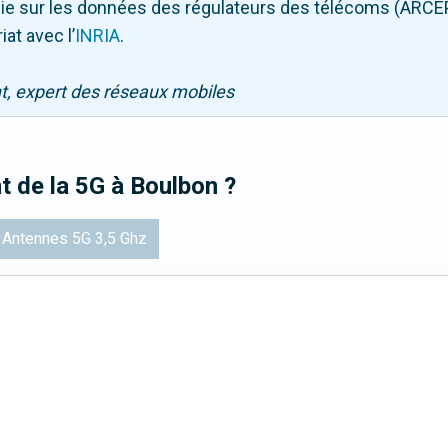
puie sur les données des régulateurs des télécoms (ARCE
iat avec l
’
INRIA
.
nt, expert des réseaux mobiles
t de la 5G
à Boulbon
?
Antennes 5G 3,5 Ghz