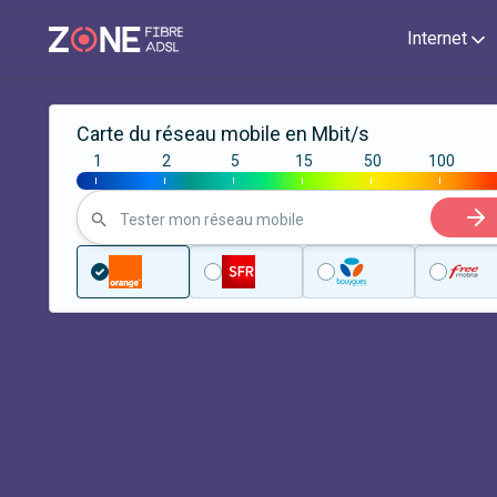
Internet
Carte du réseau mobile en Mbit/s
1
2
5
15
50
100
|
|
|
|
|
|
Tester mon réseau mobile