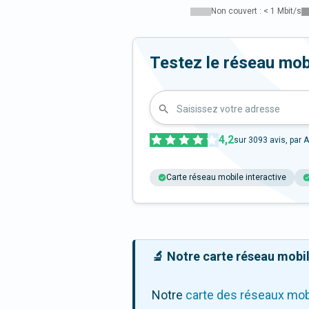
Non couvert : < 1 Mbit/s
Testez le réseau mob
Saisissez votre adresse
4,2
sur
3093
avis, par A
Carte réseau mobile interactive
🔬 Notre carte réseau mobile
Notre
carte des réseaux mob