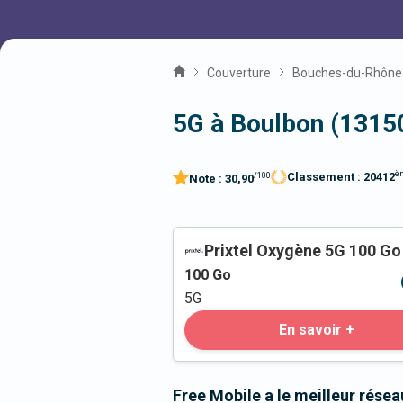
Couverture
Bouches-du-Rhône
5G à Boulbon (1315
è
Classement :
20412
/100
Note :
30,90
Prixtel Oxygène 5G 100 Go
100
Go
5G
En savoir +
Free Mobile a le meilleur rése