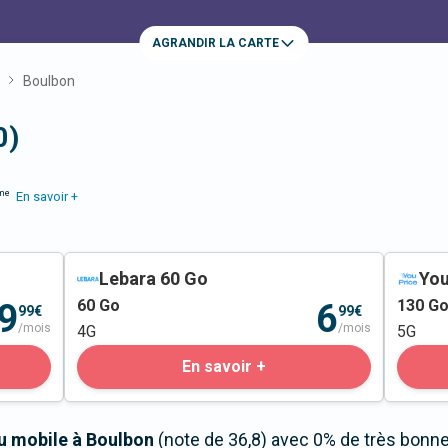
AGRANDIR LA CARTE
Boulbon
0)
me
En savoir +
Lebara 60 Go
You
60
Go
130
G
9
6
99€
99€
/mois
/mois
4G
5G
En savoir +
au mobile à Boulbon
(note de 36,8) avec 0% de très bonne