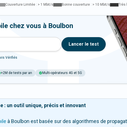
Couverture Limitée : > 1 Mbit/s
Bonne couverture : > 10 Mbit/s
Très 
ile chez vous à Boulbon
Lancer le test
vis Vérifiés
+2M de tests par an
Multi-opérateurs 4G et 5G
 : un outil unique, précis et innovant
ile
à Boulbon
est basée sur des algorithmes de propagatio