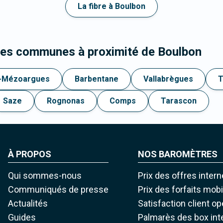
La fibre à Boulbon
les communes à proximité de Boulbon
e-Mézoargues
Barbentane
Vallabrègues
T
Saze
Rognonas
Comps
Tarascon
À PROPOS
NOS BAROMÈTRES
Qui sommes-nous
Prix des offres intern
Communiqués de presse
Prix des forfaits mob
Actualités
Satisfaction client o
Guides
Palmarès des box int