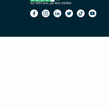
sur
3093
avis, par Avis Vérifiés