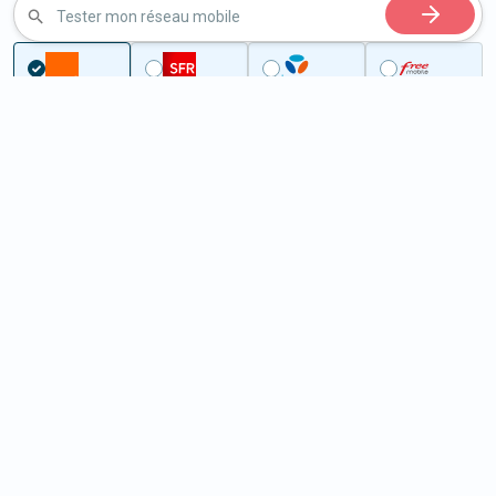
Tester mon réseau mobile
...
Bouches-du-Rhône
Saint-Mitre-les-Remparts
5G à Saint-Mitre-les-Remparts
(13920)
ème
Classement :
10360
En savoir +
/100
Note :
42,50
Prixtel Oxygène 5G 100 Go
100
Go
9
99€
En savoir +
/mois
5G