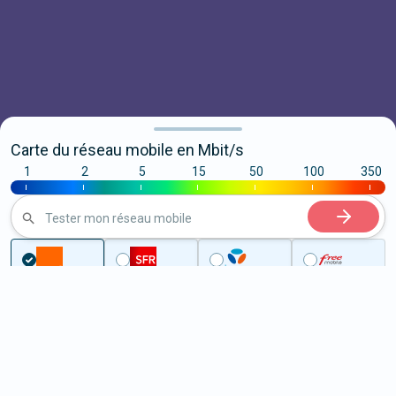
Carte du réseau mobile en Mbit/s
1
2
5
15
50
100
350
|
|
|
|
|
|
|
Tester mon réseau mobile
...
Corse-du-Sud
Afa
5G à Afa (20167)