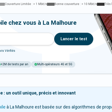
Couverture Limitée : > 1 Mbit/s
Bonne couverture : > 10 Mbit/s
Très 
ile chez vous à La Malhoure
Lancer le test
vis Vérifiés
+2M de tests par an
Multi-opérateurs 4G et 5G
 : un outil unique, précis et innovant
ile
à La Malhoure
est basée sur des algorithmes de propa