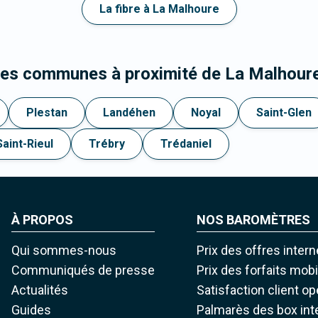
La fibre à La Malhoure
les communes à proximité de La Malhour
Plestan
Landéhen
Noyal
Saint-Glen
Saint-Rieul
Trébry
Trédaniel
À PROPOS
NOS BAROMÈTRES
Qui sommes-nous
Prix des offres intern
Communiqués de presse
Prix des forfaits mob
Actualités
Satisfaction client o
Guides
Palmarès des box int