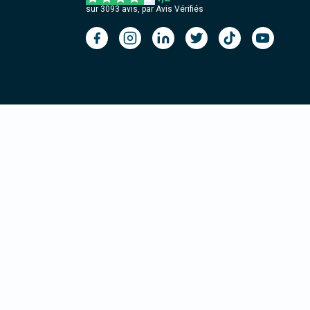
sur
3093
avis, par Avis Vérifiés