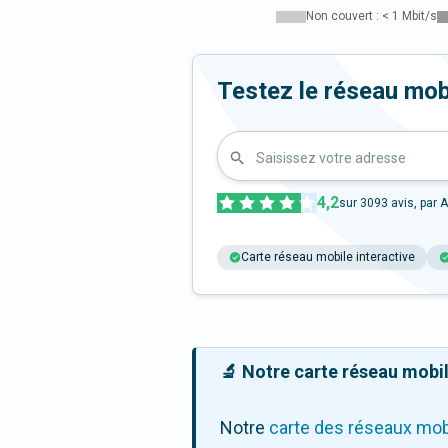
Non couvert : < 1 Mbit/s
Testez le réseau mob
Saisissez votre adresse
4,2
sur
3093
avis, par A
Carte réseau mobile interactive
🔬 Notre carte réseau mobile
Notre
carte des réseaux mob