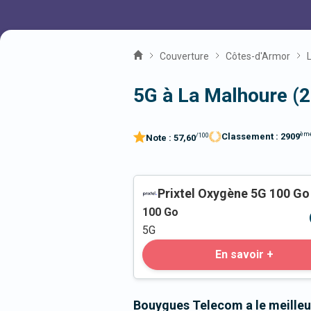
Couverture
Côtes-d'Armor
5G à La Malhoure (
èm
Classement :
2909
/100
Note :
57,60
Prixtel Oxygène 5G 100 Go
100
Go
5G
En savoir +
Bouygues Telecom a le meilleu