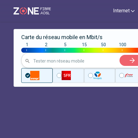
Internet
Carte du réseau mobile en Mbit/s
1
2
5
15
50
100
|
|
|
|
|
|
Tester mon réseau mobile