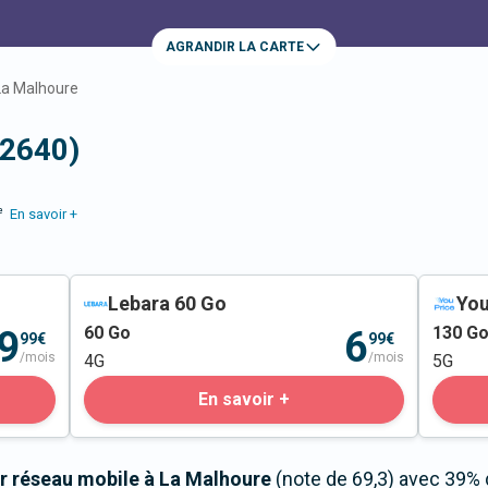
AGRANDIR LA CARTE
La Malhoure
22640)
e
En savoir +
Lebara 60 Go
You
60
Go
130
G
9
6
99€
99€
/mois
/mois
4G
5G
En savoir +
r réseau mobile à La Malhoure
(note de 69,3) avec 39% 