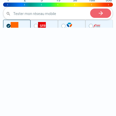
1
2
5
15
50
100
350
|
|
|
|
|
|
|
Tester mon réseau mobile
Couverture
Drôme
Clansayes
5G à Clansayes (26130)
ème
Classement :
29006
En savoir +
/100
Note :
18,20
Prixtel Oxygène 5G 100 Go
100
Go
9
99€
En savoir +
/mois
5G